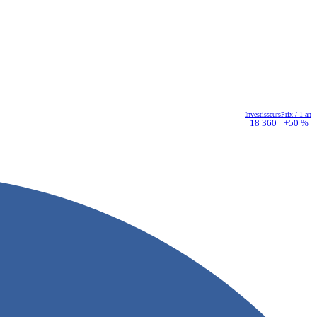
Investisseurs
Prix / 1 an
18 360
+50 %