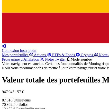
Connexion
Inscription
Mes portefeuilles
Actions
ETFs & Fonds
Cryptos
Notre 
Programme d'Affiliation
Notre Twitter
Mode sombre
Votre navigateur est ancien. Certaines fonctionnalités de Moning risq
Nous vous recommandons de mettre à jour votre navigateur et votre sy
Valeur totale des portefeuilles 
947 945 157 €
87 518
Utilisateurs
70 362
Portfolios
13 472 €
Portefeuille moyen