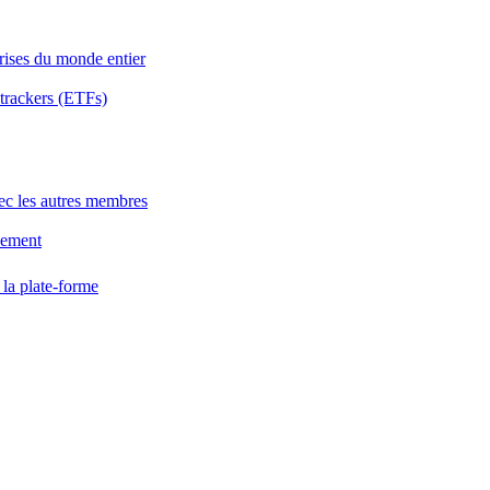
rises du monde entier
 trackers (ETFs)
avec les autres membres
sement
 la plate-forme