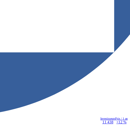
Investisseurs
Prix / 1 an
11 438
+12 %