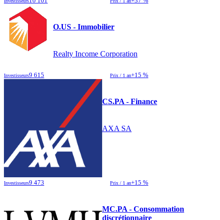
10 101
+37 %
Investisseurs
Prix / 1 an
O.US - Immobilier
Realty Income Corporation
9 615
+15 %
Investisseurs
Prix / 1 an
CS.PA - Finance
AXA SA
9 473
+15 %
Investisseurs
Prix / 1 an
MC.PA - Consommation
discrétionnaire