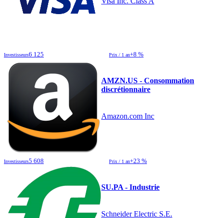
Visa Inc. Class A
6 125
+8 %
Investisseurs
Prix / 1 an
AMZN.US - Consommation
discrétionnaire
Amazon.com Inc
5 608
+23 %
Investisseurs
Prix / 1 an
SU.PA - Industrie
Schneider Electric S.E.