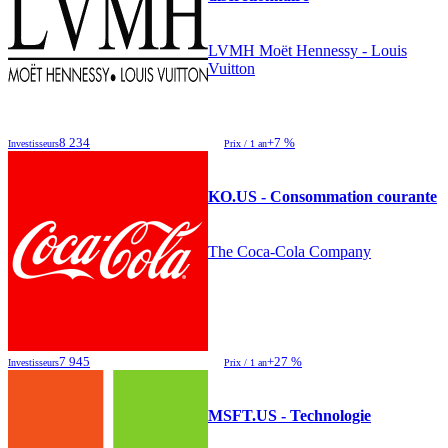
LVMH Moët Hennessy - Louis
Vuitton
8 234
+7 %
Investisseurs
Prix / 1 an
KO.US - Consommation courante
The Coca-Cola Company
7 945
+27 %
Investisseurs
Prix / 1 an
MSFT.US - Technologie