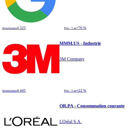
4 525
+76 %
Investisseurs
Prix / 1 an
MMM.US - Industrie
3M Company
4 445
+22 %
Investisseurs
Prix / 1 an
OR.PA - Consommation courante
LOréal S.A.