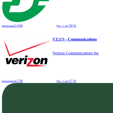
5 038
+39 %
Investisseurs
Prix / 1 an
VZ.US - Communications
Verizon Communications Inc
4 738
+17 %
Investisseurs
Prix / 1 an