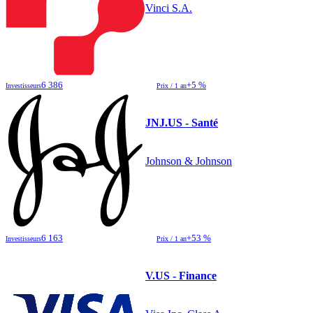
Vinci S.A.
6 386
+5 %
Investisseurs
Prix / 1 an
JNJ.US - Santé
Johnson & Johnson
6 163
+53 %
Investisseurs
Prix / 1 an
V.US - Finance