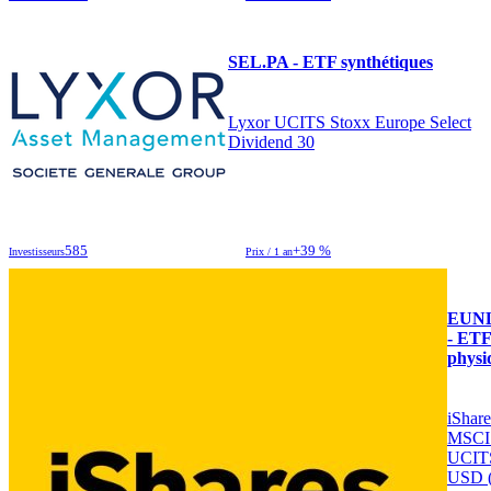
SEL.PA - ETF synthétiques
Lyxor UCITS Stoxx Europe Select
Dividend 30
585
+39 %
Investisseurs
Prix / 1 an
EUN
- ET
physi
iShar
MSCI
UCIT
USD 