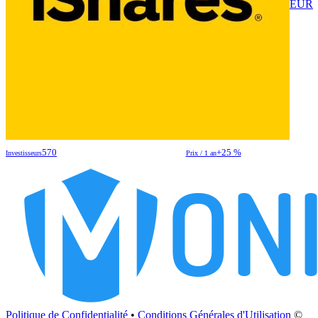
EUR
570
+25 %
Investisseurs
Prix / 1 an
Politique de Confidentialité
•
Conditions Générales d'Utilisation
©