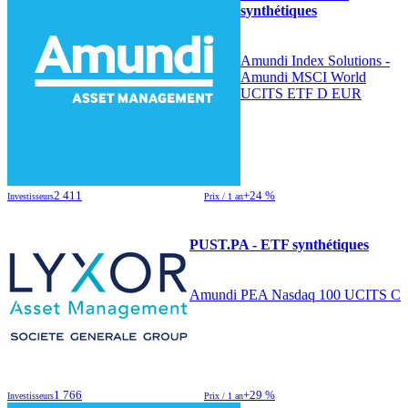
synthétiques
Amundi Index Solutions -
Amundi MSCI World
UCITS ETF D EUR
2 411
+24 %
Investisseurs
Prix / 1 an
PUST.PA - ETF synthétiques
Amundi PEA Nasdaq 100 UCITS C
1 766
+29 %
Investisseurs
Prix / 1 an