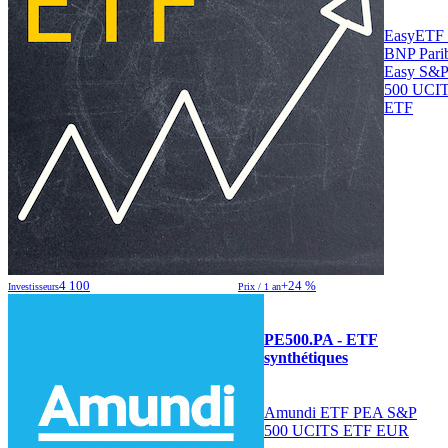
EasyETF 
BNP Pari
Easy S&
500 UCI
ETF
4 100
+24 %
Investisseurs
Prix / 1 an
PE500.PA - ETF
synthétiques
Amundi ETF PEA S&P
500 UCITS ETF EUR