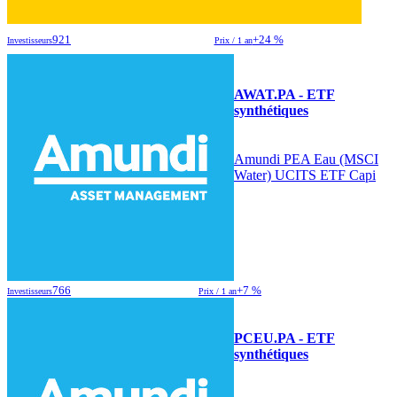
921
+24 %
Investisseurs
Prix / 1 an
AWAT.PA - ETF
synthétiques
Amundi PEA Eau (MSCI
Water) UCITS ETF Capi
766
+7 %
Investisseurs
Prix / 1 an
PCEU.PA - ETF
synthétiques