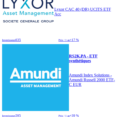
Lyxor CAC 40 (DR) UCITS ETF
Acc
635
+17 %
Investisseurs
Prix / 1 an
RS2K.PA - ETF
synthétiques
Amundi Index Solutions -
Amundi Russell 2000 ETF-
C EUR
595
+39 %
Investisseurs
Prix / 1 an