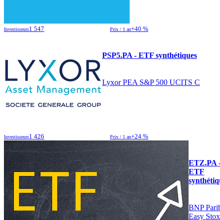
1 547
+40 %
Investisseurs
Prix / 1 an
PSP5.PA - ETF synthétiques
Lyxor PEA S&P 500 UCITS C
1 426
+24 %
Investisseurs
Prix / 1 an
ETZ.PA 
ETF
synthétiq
BNP Pari
Easy Sto