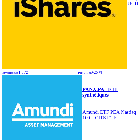
UCIT
1 572
+25 %
Investisseurs
Prix / 1 an
PANX.PA - ETF
synthétiques
Amundi ETF PEA Nasdaq-
100 UCITS ETF