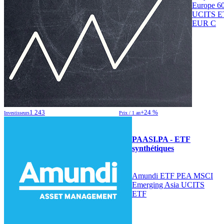
Europe 6
UCITS E
EUR C
1 243
+24 %
Investisseurs
Prix / 1 an
PAASI.PA - ETF
synthétiques
Amundi ETF PEA MSCI
Emerging Asia UCITS
ETF