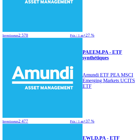
2 570
+27 %
Investisseurs
Prix / 1 an
PAEEM.PA - ETF
synthétiques
Amundi ETF PEA MSCI
Emerging Markets UCITS
ETF
2 477
+37 %
Investisseurs
Prix / 1 an
EWLD.PA - ETF