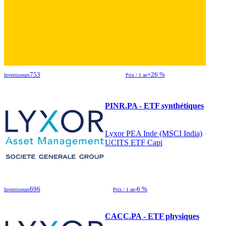
753
+26 %
Investisseurs
Prix / 1 an
PINR.PA - ETF synthétiques
Lyxor PEA Inde (MSCI India)
UCITS ETF Capi
696
-6 %
Investisseurs
Prix / 1 an
CACC.PA - ETF physiques