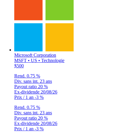
Microsoft Corporation
MSFT • US • Technologie
$500
Rend.
0.75 %
Div. sans int.
23 ans
Payout ratio
20 %
Ex-dividende
20/08/26
Prix / 1 an
-3 %
Rend.
0.75 %
Div. sans int.
23 ans
Payout ratio
20 %
Ex-dividende
20/08/26
Prix / 1 an
-3 %