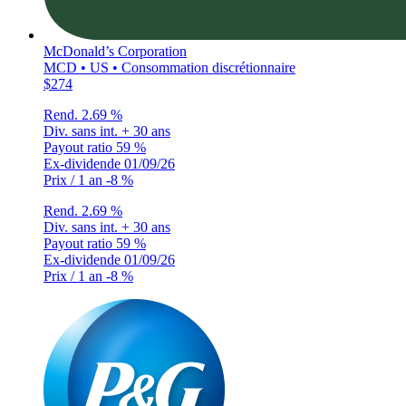
McDonald’s Corporation
MCD • US • Consommation discrétionnaire
$274
Rend.
2.69 %
Div. sans int.
+ 30 ans
Payout ratio
59 %
Ex-dividende
01/09/26
Prix / 1 an
-8 %
Rend.
2.69 %
Div. sans int.
+ 30 ans
Payout ratio
59 %
Ex-dividende
01/09/26
Prix / 1 an
-8 %