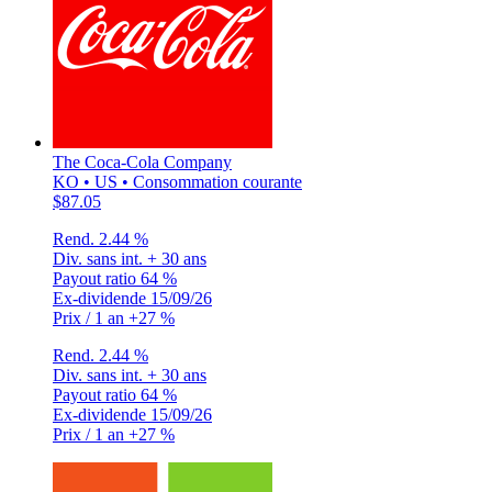
The Coca-Cola Company
KO • US • Consommation courante
$87.05
Rend.
2.44 %
Div. sans int.
+ 30 ans
Payout ratio
64 %
Ex-dividende
15/09/26
Prix / 1 an
+27 %
Rend.
2.44 %
Div. sans int.
+ 30 ans
Payout ratio
64 %
Ex-dividende
15/09/26
Prix / 1 an
+27 %