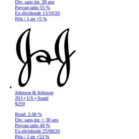
Div. sans int.
28 ans
Payout ratio
55 %
Ex-dividende
13/10/26
Prix / 1 an
+5 %
Johnson & Johnson
JNJ • US • Santé
$259
Rend.
2.08 %
Div. sans int.
+ 30 ans
Payout ratio
49 %
Ex-dividende
25/08/26
Prix / 1 an
+53 %