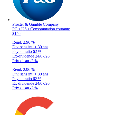
Procter & Gamble Company
PG • US • Consommation courante
$146
Rend.
2.96 %
Div. sans int.
+ 30 ans
Payout ratio
62 %
Ex-dividende
24/07/26
Prix / 1 an
-2 %
Rend.
2.96 %
Div. sans int.
+ 30 ans
Payout ratio
62 %
Ex-dividende
24/07/26
Prix / 1 an
-2 %