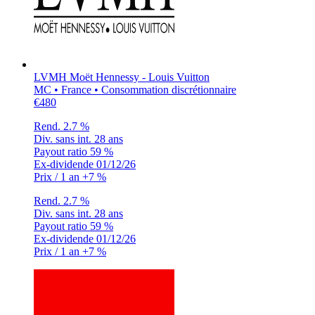
LVMH Moët Hennessy - Louis Vuitton
MC • France • Consommation discrétionnaire
€480
Rend.
2.7 %
Div. sans int.
28 ans
Payout ratio
59 %
Ex-dividende
01/12/26
Prix / 1 an
+7 %
Rend.
2.7 %
Div. sans int.
28 ans
Payout ratio
59 %
Ex-dividende
01/12/26
Prix / 1 an
+7 %