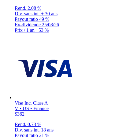
Rend.
2.08 %
Div. sans int.
+ 30 ans
Payout ratio
49 %
Ex-dividende
25/08/26
Prix / 1 an
+53 %
Visa Inc. Class A
V • US • Finance
$362
Rend.
0.73 %
Div. sans int.
18 ans
Payout ratio
21 %