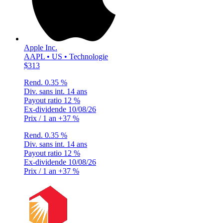
Apple Inc.
AAPL • US • Technologie
$313
Rend.
0.35 %
Div. sans int.
14 ans
Payout ratio
12 %
Ex-dividende
10/08/26
Prix / 1 an
+37 %
Rend.
0.35 %
Div. sans int.
14 ans
Payout ratio
12 %
Ex-dividende
10/08/26
Prix / 1 an
+37 %