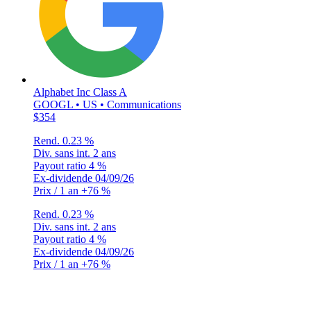
Alphabet Inc Class A
GOOGL • US • Communications
$354
Rend.
0.23 %
Div. sans int.
2 ans
Payout ratio
4 %
Ex-dividende
04/09/26
Prix / 1 an
+76 %
Rend.
0.23 %
Div. sans int.
2 ans
Payout ratio
4 %
Ex-dividende
04/09/26
Prix / 1 an
+76 %