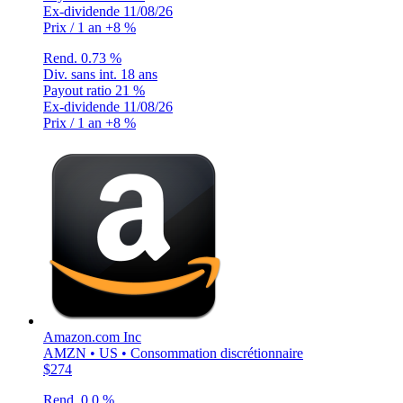
Ex-dividende
11/08/26
Prix / 1 an
+8 %
Rend.
0.73 %
Div. sans int.
18 ans
Payout ratio
21 %
Ex-dividende
11/08/26
Prix / 1 an
+8 %
Amazon.com Inc
AMZN • US • Consommation discrétionnaire
$274
Rend.
0.0 %