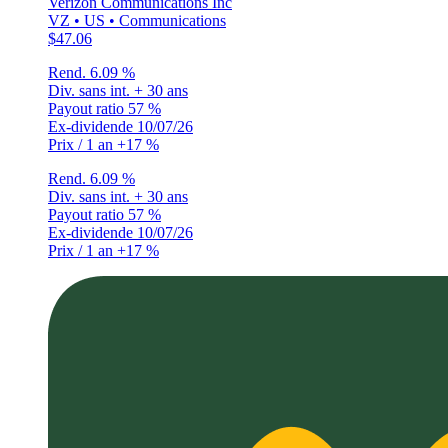
Verizon Communications Inc
VZ • US • Communications
$47.06
Rend.
6.09 %
Div. sans int.
+ 30 ans
Payout ratio
57 %
Ex-dividende
10/07/26
Prix / 1 an
+17 %
Rend.
6.09 %
Div. sans int.
+ 30 ans
Payout ratio
57 %
Ex-dividende
10/07/26
Prix / 1 an
+17 %