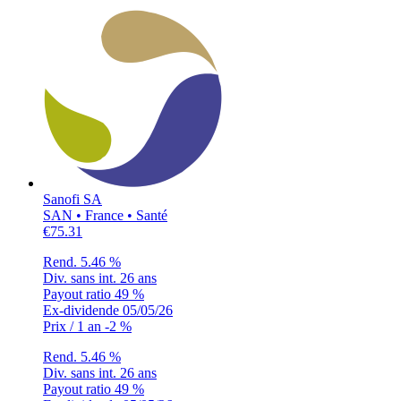
Sanofi SA
SAN • France • Santé
€75.31
Rend.
5.46 %
Div. sans int.
26 ans
Payout ratio
49 %
Ex-dividende
05/05/26
Prix / 1 an
-2 %
Rend.
5.46 %
Div. sans int.
26 ans
Payout ratio
49 %