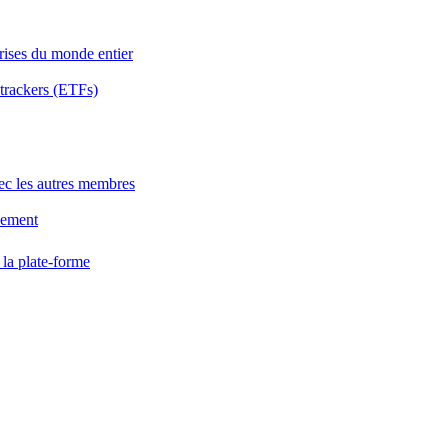
rises du monde entier
 trackers (ETFs)
avec les autres membres
sement
 la plate-forme