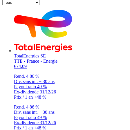
TotalEnergies SE
TTE • France • Energie
€74.09
Rend.
4.86 %
Div. sans int.
+ 30 ans
Payout ratio
49 %
Ex-dividende
31/12/26
Prix / 1 an
+48 %
Rend.
4.86 %
Div. sans int.
+ 30 ans
Payout ratio
49 %
Ex-dividende
31/12/26
Prix / 1 an
+48 %