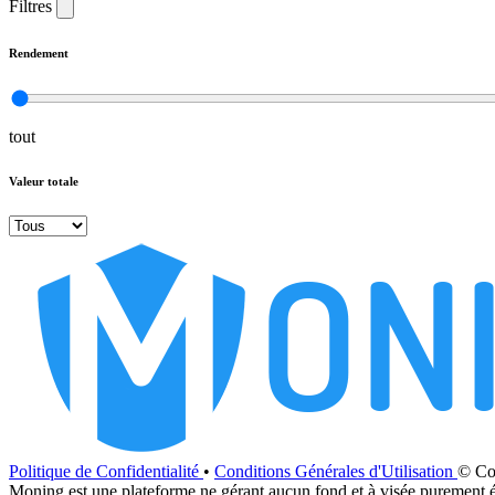
Filtres
Rendement
tout
Valeur totale
Politique de Confidentialité
•
Conditions Générales d'Utilisation
© Cop
Moning est une plateforme ne gérant aucun fond et à visée purement é