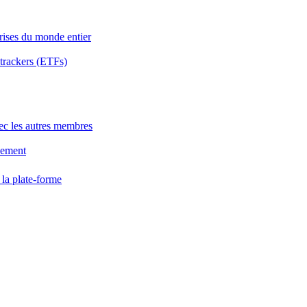
rises du monde entier
 trackers (ETFs)
avec les autres membres
sement
 la plate-forme