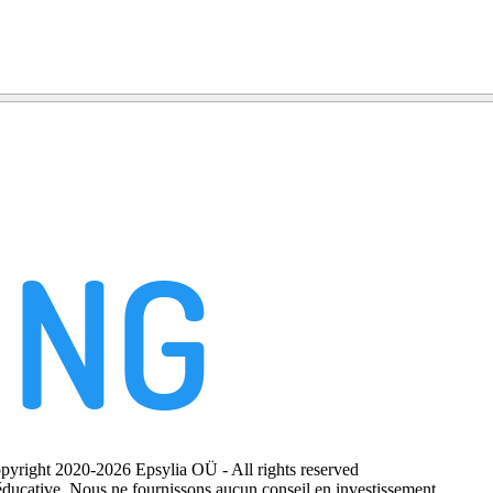
yright 2020-2026 Epsylia OÜ - All rights reserved
ducative. Nous ne fournissons aucun conseil en investissement.