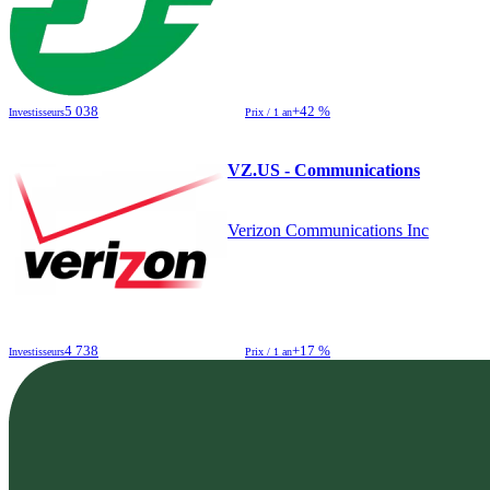
5 038
+42 %
Investisseurs
Prix / 1 an
VZ.US - Communications
Verizon Communications Inc
4 738
+17 %
Investisseurs
Prix / 1 an