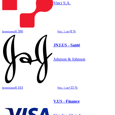
Vinci S.A.
6 386
+8 %
Investisseurs
Prix / 1 an
JNJ.US - Santé
Johnson & Johnson
6 163
+55 %
Investisseurs
Prix / 1 an
V.US - Finance