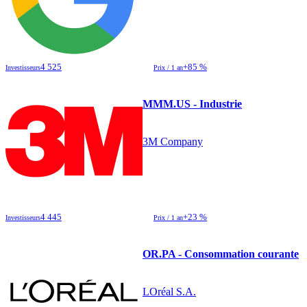
4 525
+85 %
Investisseurs
Prix / 1 an
MMM.US - Industrie
3M Company
4 445
+23 %
Investisseurs
Prix / 1 an
OR.PA - Consommation courante
LOréal S.A.