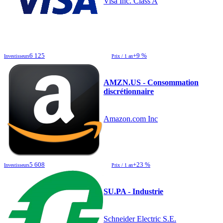
Visa Inc. Class A
6 125
+9 %
Investisseurs
Prix / 1 an
AMZN.US - Consommation
discrétionnaire
Amazon.com Inc
5 608
+23 %
Investisseurs
Prix / 1 an
SU.PA - Industrie
Schneider Electric S.E.