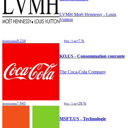
LVMH Moët Hennessy - Louis
Vuitton
8 234
+7 %
Investisseurs
Prix / 1 an
KO.US - Consommation courante
The Coca-Cola Company
7 945
+28 %
Investisseurs
Prix / 1 an
MSFT.US - Technologie