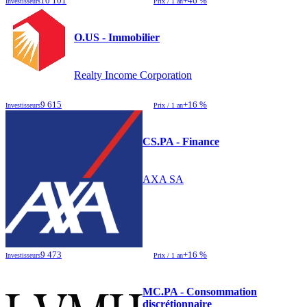
10 101
+46 %
Investisseurs
Prix / 1 an
O.US - Immobilier
Realty Income Corporation
9 615
+16 %
Investisseurs
Prix / 1 an
CS.PA - Finance
AXA SA
9 473
+16 %
Investisseurs
Prix / 1 an
MC.PA - Consommation
discrétionnaire