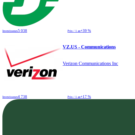
5 038
+39 %
Investisseurs
Prix / 1 an
VZ.US - Communications
Verizon Communications Inc
4 738
+17 %
Investisseurs
Prix / 1 an