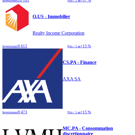
10 101
+37 %
Investisseurs
Prix / 1 an
O.US - Immobilier
Realty Income Corporation
9 615
+15 %
Investisseurs
Prix / 1 an
CS.PA - Finance
AXA SA
9 473
+15 %
Investisseurs
Prix / 1 an
MC.PA - Consommation
discrétionnaire