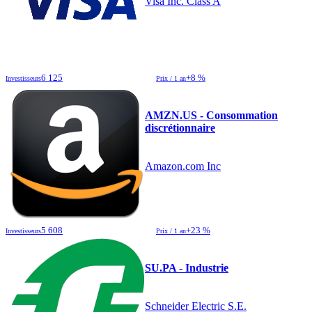
Visa Inc. Class A
6 125
+8 %
Investisseurs
Prix / 1 an
AMZN.US - Consommation
discrétionnaire
Amazon.com Inc
5 608
+23 %
Investisseurs
Prix / 1 an
SU.PA - Industrie
Schneider Electric S.E.