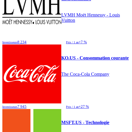
LVMH Moët Hennessy - Louis
Vuitton
8 234
+7 %
Investisseurs
Prix / 1 an
KO.US - Consommation courante
The Coca-Cola Company
7 945
+27 %
Investisseurs
Prix / 1 an
MSFT.US - Technologie