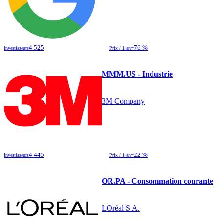
4 525
+76 %
Investisseurs
Prix / 1 an
MMM.US - Industrie
3M Company
4 445
+22 %
Investisseurs
Prix / 1 an
OR.PA - Consommation courante
LOréal S.A.