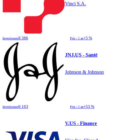
Vinci S.A.
6 386
+5 %
Investisseurs
Prix / 1 an
JNJ.US - Santé
Johnson & Johnson
6 163
+53 %
Investisseurs
Prix / 1 an
V.US - Finance