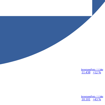
Investoren
Preis / 1 Jahr
11.438
+12 %
Investoren
Preis / 1 Jahr
10.101
+43 %