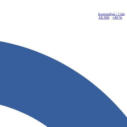
Investoren
Preis / 1 Jahr
18.360
+49 %