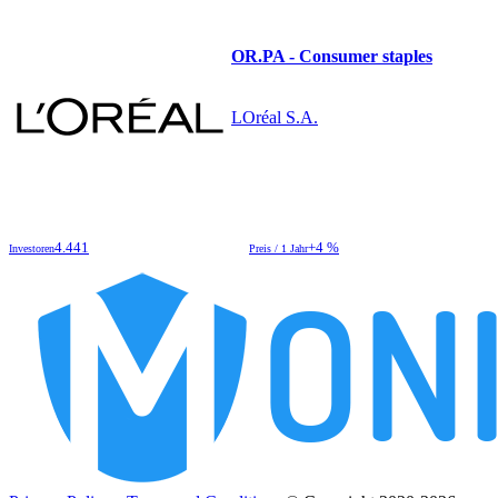
OR.PA - Consumer staples
LOréal S.A.
4.441
+4 %
Investoren
Preis / 1 Jahr