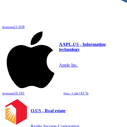
11.438
Investoren
AAPL.US - Information
technology
Apple Inc.
10.101
+43 %
Investoren
Preis / 1 Jahr
O.US - Real estate
Realty Income Corporation