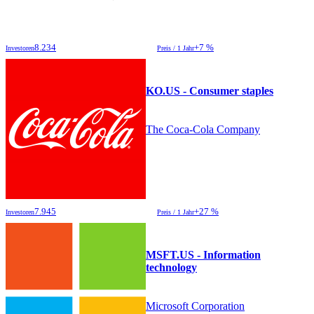
8.234
+7 %
Investoren
Preis / 1 Jahr
KO.US - Consumer staples
The Coca-Cola Company
7.945
+27 %
Investoren
Preis / 1 Jahr
MSFT.US - Information
technology
Microsoft Corporation