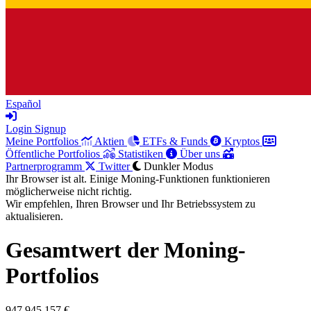
Español
Login
Signup
Meine Portfolios
Aktien
ETFs & Funds
Kryptos
Öffentliche Portfolios
Statistiken
Über uns
Partnerprogramm
Twitter
Dunkler Modus
Ihr Browser ist alt. Einige Moning-Funktionen funktionieren
möglicherweise nicht richtig.
Wir empfehlen, Ihren Browser und Ihr Betriebssystem zu
aktualisieren.
Gesamtwert der Moning-
Portfolios
947.945.157 €