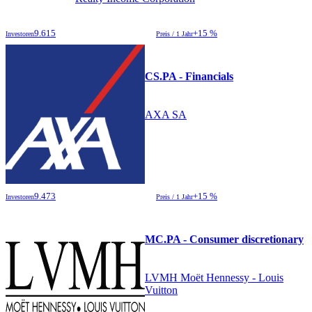
9.615
+15 %
Investoren
Preis / 1 Jahr
CS.PA - Financials
AXA SA
9.473
+15 %
Investoren
Preis / 1 Jahr
MC.PA - Consumer discretionary
LVMH Moët Hennessy - Louis
Vuitton