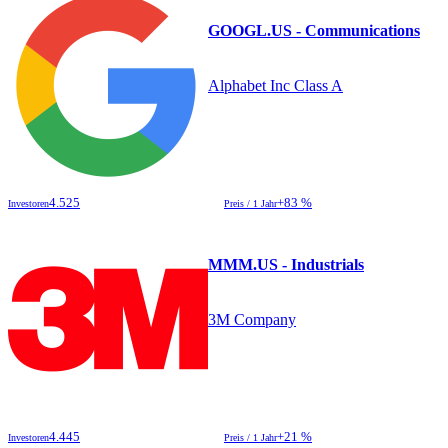
GOOGL.US - Communications
Alphabet Inc Class A
4.525
+83 %
Investoren
Preis / 1 Jahr
MMM.US - Industrials
3M Company
4.445
+21 %
Investoren
Preis / 1 Jahr