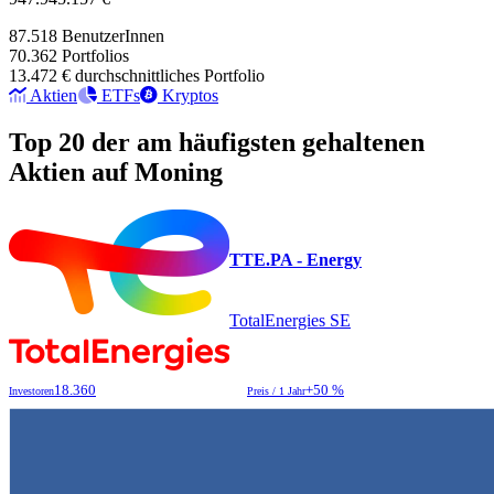
87.518
BenutzerInnen
70.362
Portfolios
13.472 €
durchschnittliches Portfolio
Aktien
ETFs
Kryptos
Top 20 der am häufigsten gehaltenen
Aktien auf Moning
TTE.PA - Energy
TotalEnergies SE
18.360
+50 %
Investoren
Preis / 1 Jahr