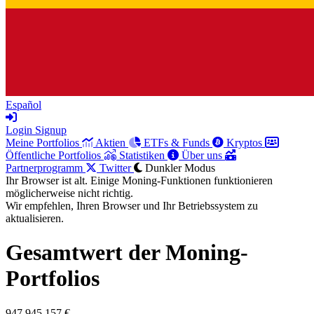
Español
Login
Signup
Meine Portfolios
Aktien
ETFs & Funds
Kryptos
Öffentliche Portfolios
Statistiken
Über uns
Partnerprogramm
Twitter
Dunkler Modus
Ihr Browser ist alt. Einige Moning-Funktionen funktionieren
möglicherweise nicht richtig.
Wir empfehlen, Ihren Browser und Ihr Betriebssystem zu
aktualisieren.
Gesamtwert der Moning-
Portfolios
947.945.157 €