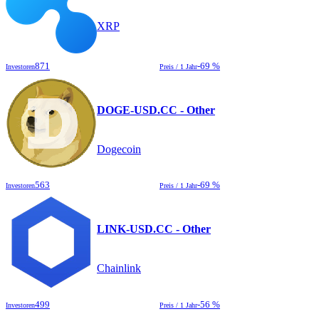
XRP
871
-69 %
Investoren
Preis / 1 Jahr
DOGE-USD.CC - Other
Dogecoin
563
-69 %
Investoren
Preis / 1 Jahr
LINK-USD.CC - Other
Chainlink
499
-56 %
Investoren
Preis / 1 Jahr