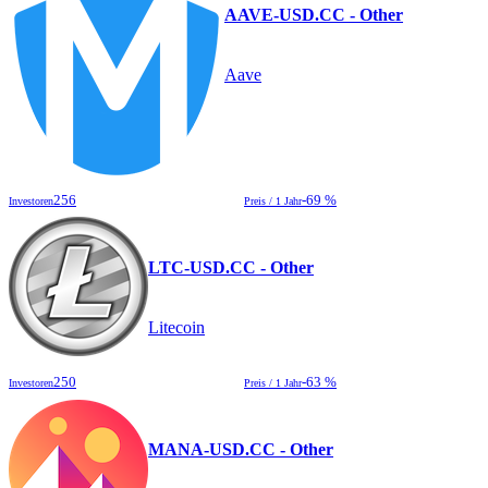
AAVE-USD.CC - Other
Aave
256
-69 %
Investoren
Preis / 1 Jahr
LTC-USD.CC - Other
Litecoin
250
-63 %
Investoren
Preis / 1 Jahr
MANA-USD.CC - Other