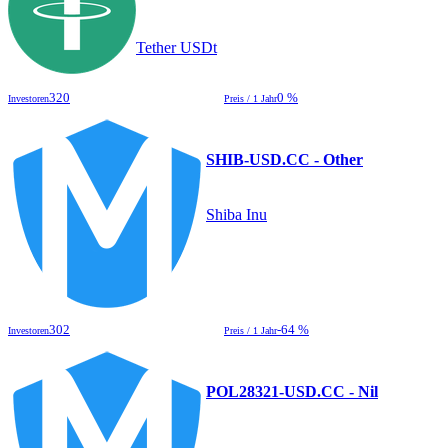
Tether USDt
320
0 %
Investoren
Preis / 1 Jahr
SHIB-USD.CC - Other
Shiba Inu
302
-64 %
Investoren
Preis / 1 Jahr
POL28321-USD.CC - Nil