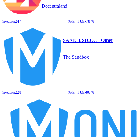
Decentraland
247
-78 %
Investoren
Preis / 1 Jahr
SAND-USD.CC - Other
The Sandbox
228
-86 %
Investoren
Preis / 1 Jahr