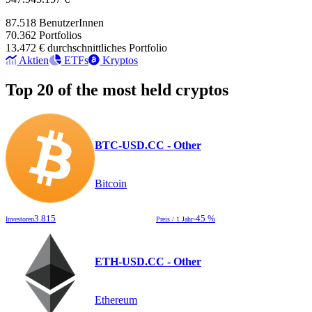
87.518
BenutzerInnen
70.362
Portfolios
13.472 €
durchschnittliches Portfolio
Aktien
ETFs
Kryptos
Top 20 of the most held cryptos
BTC-USD.CC - Other
Bitcoin
3.815
-45 %
Investoren
Preis / 1 Jahr
ETH-USD.CC - Other
Ethereum