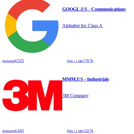
GOOGL.US - Communications
Alphabet Inc Class A
4.525
+76 %
Investoren
Preis / 1 Jahr
MMM.US - Industrials
3M Company
4.445
+22 %
Investoren
Preis / 1 Jahr