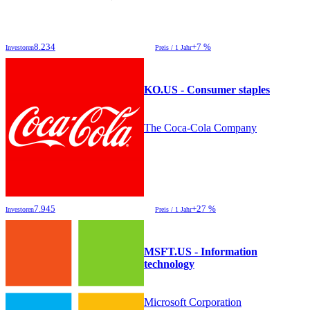
8.234
+7 %
Investoren
Preis / 1 Jahr
KO.US - Consumer staples
The Coca-Cola Company
7.945
+27 %
Investoren
Preis / 1 Jahr
MSFT.US - Information
technology
Microsoft Corporation