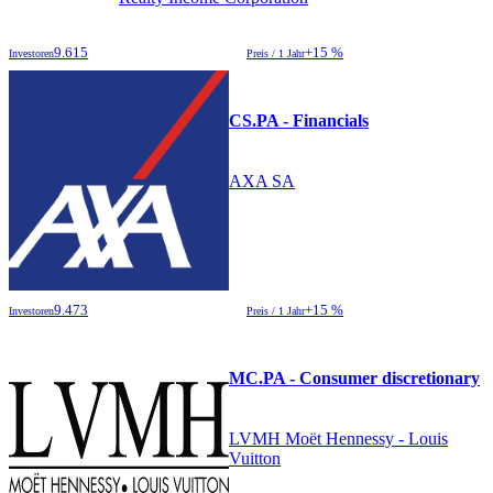
9.615
+15 %
Investoren
Preis / 1 Jahr
CS.PA - Financials
AXA SA
9.473
+15 %
Investoren
Preis / 1 Jahr
MC.PA - Consumer discretionary
LVMH Moët Hennessy - Louis
Vuitton