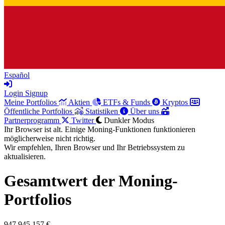
Español
Login
Signup
Meine Portfolios
Aktien
ETFs & Funds
Kryptos
Öffentliche Portfolios
Statistiken
Über uns
Partnerprogramm
Twitter
Dunkler Modus
Ihr Browser ist alt. Einige Moning-Funktionen funktionieren
möglicherweise nicht richtig.
Wir empfehlen, Ihren Browser und Ihr Betriebssystem zu
aktualisieren.
Gesamtwert der Moning-
Portfolios
947.945.157 €