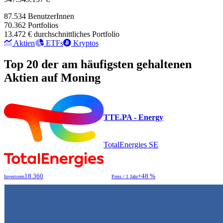
87.534
BenutzerInnen
70.362
Portfolios
13.472 €
durchschnittliches Portfolio
Aktien
ETFs
Kryptos
Top 20 der am häufigsten gehaltenen
Aktien auf Moning
TTE.PA - Energy
TotalEnergies SE
18.360
+48 %
Investoren
Preis / 1 Jahr