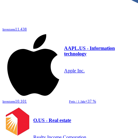
11.438
Investoren
AAPL.US - Information
technology
Apple Inc.
10.101
+37 %
Investoren
Preis / 1 Jahr
O.US - Real estate
Realty Income Corporation