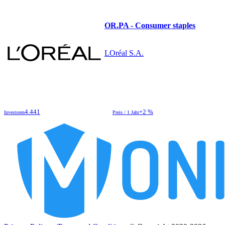
OR.PA - Consumer staples
LOréal S.A.
4.441
+2 %
Investoren
Preis / 1 Jahr