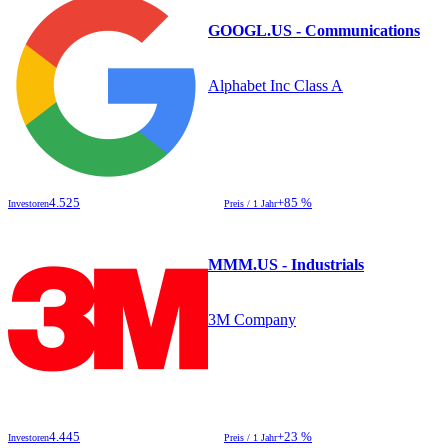
GOOGL.US - Communications
Alphabet Inc Class A
4.525
+85 %
Investoren
Preis / 1 Jahr
MMM.US - Industrials
3M Company
4.445
+23 %
Investoren
Preis / 1 Jahr