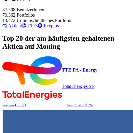
87.508
BenutzerInnen
70.362
Portfolios
13.472 €
durchschnittliches Portfolio
Aktien
ETFs
Kryptos
Top 20 der am häufigsten gehaltenen
Aktien auf Moning
TTE.PA - Energy
TotalEnergies SE
18.360
+50 %
Investoren
Preis / 1 Jahr