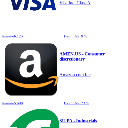
Visa Inc. Class A
6.125
+9 %
Investoren
Preis / 1 Jahr
AMZN.US - Consumer
discretionary
Amazon.com Inc
5.608
+23 %
Investoren
Preis / 1 Jahr
SU.PA - Industrials