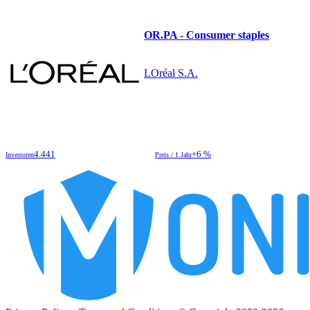
OR.PA - Consumer staples
LOréal S.A.
4.441
+6 %
Investoren
Preis / 1 Jahr