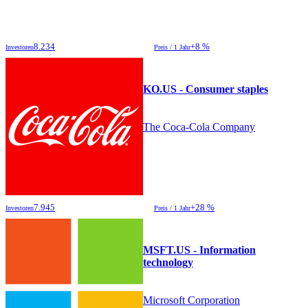
8.234
+8 %
Investoren
Preis / 1 Jahr
KO.US - Consumer staples
The Coca-Cola Company
7.945
+28 %
Investoren
Preis / 1 Jahr
MSFT.US - Information
technology
Microsoft Corporation