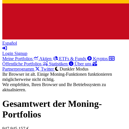
Español
Login
Signup
Meine Portfolios
Aktien
ETFs & Funds
Kryptos
Öffentliche Portfolios
Statistiken
Über uns
Partnerprogramm
Twitter
Dunkler Modus
Ihr Browser ist alt. Einige Moning-Funktionen funktionieren
möglicherweise nicht richtig.
Wir empfehlen, Ihren Browser und Ihr Betriebssystem zu
aktualisieren.
Gesamtwert der Moning-
Portfolios
947.945.157 €