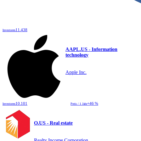
11.438
Investoren
AAPL.US - Information
technology
Apple Inc.
10.101
+46 %
Investoren
Preis / 1 Jahr
O.US - Real estate
Realty Income Corporation