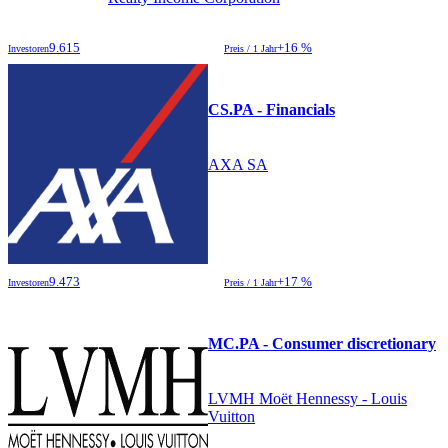
9.615
+16 %
Investoren
Preis / 1 Jahr
CS.PA - Financials
AXA SA
9.473
+17 %
Investoren
Preis / 1 Jahr
MC.PA - Consumer discretionary
LVMH Moët Hennessy - Louis
Vuitton