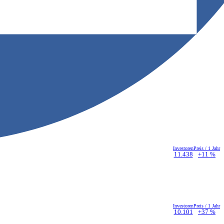
Investoren
Preis / 1 Jahr
11.438
+11 %
Investoren
Preis / 1 Jahr
10.101
+37 %