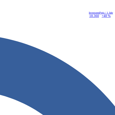
Investoren
Preis / 1 Jahr
18.360
+48 %