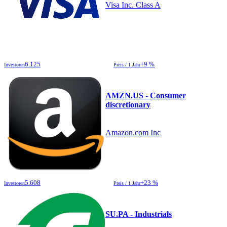
Visa Inc. Class A
6.125
+9 %
Investoren
Preis / 1 Jahr
AMZN.US - Consumer
discretionary
Amazon.com Inc
5.608
+23 %
Investoren
Preis / 1 Jahr
SU.PA - Industrials