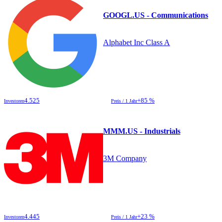
GOOGL.US - Communications
Alphabet Inc Class A
4.525
+85 %
Investoren
Preis / 1 Jahr
MMM.US - Industrials
3M Company
4.445
+23 %
Investoren
Preis / 1 Jahr