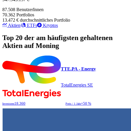
87.508
BenutzerInnen
70.362
Portfolios
13.472 €
durchschnittliches Portfolio
Aktien
ETFs
Kryptos
Top 20 der am häufigsten gehaltenen
Aktien auf Moning
TTE.PA - Energy
TotalEnergies SE
18.360
+50 %
Investoren
Preis / 1 Jahr