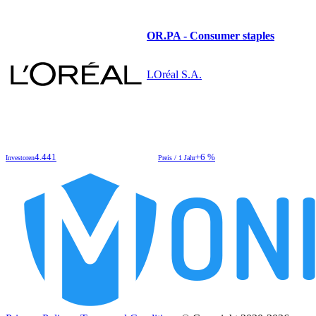
OR.PA - Consumer staples
LOréal S.A.
4.441
+6 %
Investoren
Preis / 1 Jahr