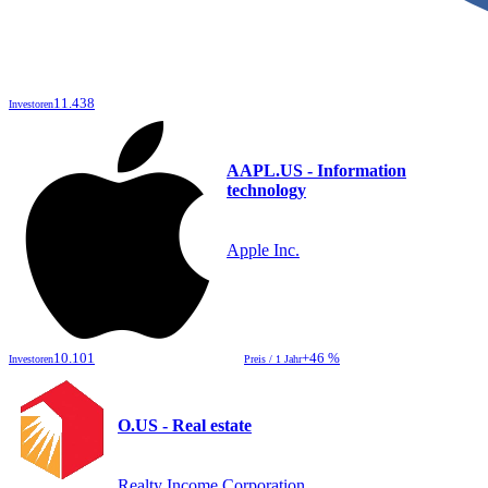
11.438
Investoren
AAPL.US - Information
technology
Apple Inc.
10.101
+46 %
Investoren
Preis / 1 Jahr
O.US - Real estate
Realty Income Corporation