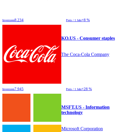
8.234
+8 %
Investoren
Preis / 1 Jahr
KO.US - Consumer staples
The Coca-Cola Company
7.945
+28 %
Investoren
Preis / 1 Jahr
MSFT.US - Information
technology
Microsoft Corporation