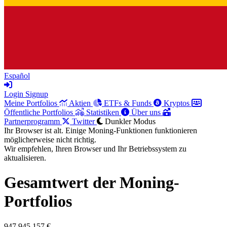
Español
Login
Signup
Meine Portfolios
Aktien
ETFs & Funds
Kryptos
Öffentliche Portfolios
Statistiken
Über uns
Partnerprogramm
Twitter
Dunkler Modus
Ihr Browser ist alt. Einige Moning-Funktionen funktionieren
möglicherweise nicht richtig.
Wir empfehlen, Ihren Browser und Ihr Betriebssystem zu
aktualisieren.
Gesamtwert der Moning-
Portfolios
947.945.157 €