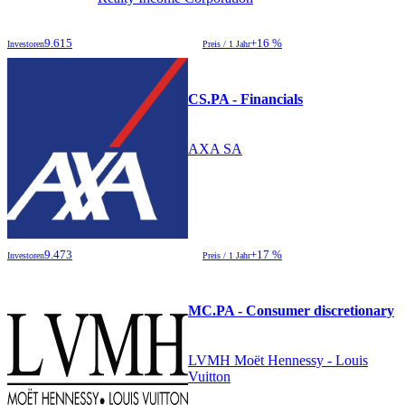
9.615
+16 %
Investoren
Preis / 1 Jahr
CS.PA - Financials
AXA SA
9.473
+17 %
Investoren
Preis / 1 Jahr
MC.PA - Consumer discretionary
LVMH Moët Hennessy - Louis
Vuitton