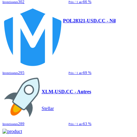
302
-66 %
Investisseurs
Prix / 1 an
POL28321-USD.CC - Nil
295
-69 %
Investisseurs
Prix / 1 an
XLM-USD.CC - Autres
Stellar
289
-63 %
Investisseurs
Prix / 1 an