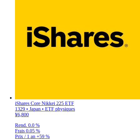
iShares Core Nikkei 225 ETF
1329 • Japan • ETF physiques
¥6,800
Rend.
0.0 %
Frais
0.05 %
Prix / 1 an
+59 %