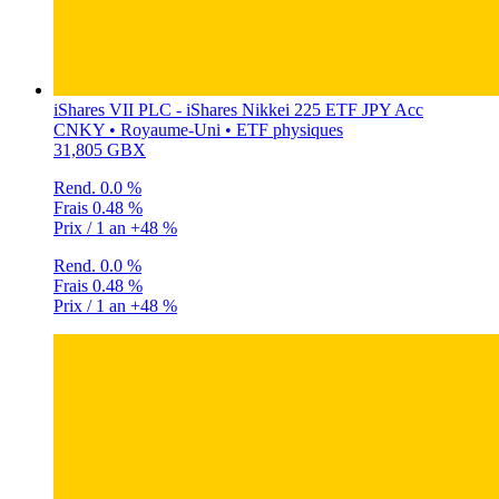
iShares VII PLC - iShares Nikkei 225 ETF JPY Acc
CNKY • Royaume-Uni • ETF physiques
31,805 GBX
Rend.
0.0 %
Frais
0.48 %
Prix / 1 an
+48 %
Rend.
0.0 %
Frais
0.48 %
Prix / 1 an
+48 %