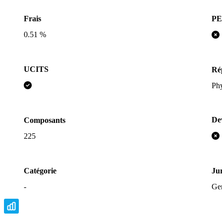
P
Frais
0.51 %
UCITS
Rép
Ph
De
Composants
225
Catégorie
Jur
-
Ge