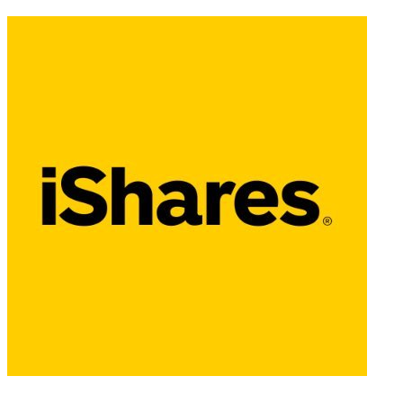
Politique de Confidentialité
•
Conditions Générales d'Utilisation
©
Copyright 2020-2026 Epsylia OÜ - All rights reserved
Moning est une plateforme ne gérant aucun fond et à visée purement
éducative. Nous ne fournissons aucun conseil en investissement.
Les données présentées sont issues de différents fournisseurs et
peuvent comporter des erreurs. Nous vous invitons à toujours
vérifier les informations via d'autres sources.
Tout investissement financier comporte des risques dont la perte
partielle ou totale de capital.