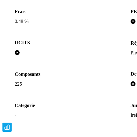
P
Frais
0.48 %
UCITS
Rép
Ph
De
Composants
225
Catégorie
Jur
-
Ire