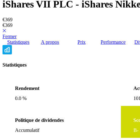
iShares VII PLC - iShares Nikk
€369
€369
Fermer
Statistiques
A propos
Prix
Performance
Di
Statistiques
Rendement
Act
0.0 %
101
Politique de dividendes
Sc
Accumulatif
B-