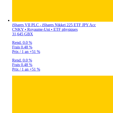
iShares VII PLC - iShares Nikkei 225 ETF JPY Acc
CNKY • Royaume-Uni • ETF physiques
31,645 GBX
Rend.
0.0 %
Frais
0.48 %
Prix / 1 an
+51 %
Rend.
0.0 %
Frais
0.48 %
Prix / 1 an
+51 %