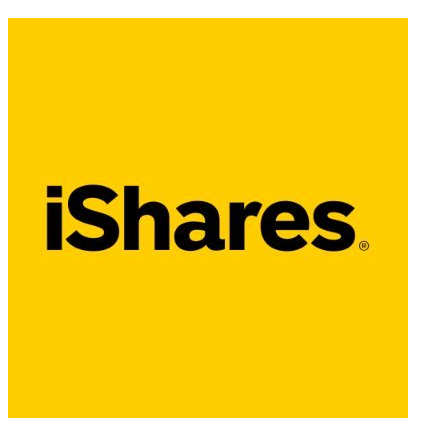
Politique de Confidentialité
•
Conditions Générales d'Utilisation
©
Copyright 2020-2026 Epsylia OÜ - All rights reserved
Moning est une plateforme ne gérant aucun fond et à visée purement
éducative. Nous ne fournissons aucun conseil en investissement.
Les données présentées sont issues de différents fournisseurs et
peuvent comporter des erreurs. Nous vous invitons à toujours
vérifier les informations via d'autres sources.
Tout investissement financier comporte des risques dont la perte
partielle ou totale de capital.