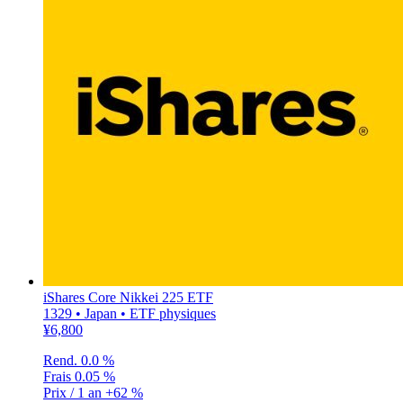
iShares Core Nikkei 225 ETF
1329 • Japan • ETF physiques
¥6,800
Rend.
0.0 %
Frais
0.05 %
Prix / 1 an
+62 %