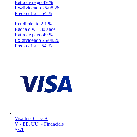
Ratio de pago
49 %
Ex-dividendo
25/08/26
Precio / 1 a.
+54 %
Rendimiento
2.1 %
Racha div.
+ 30 años.
Ratio de pago
49 %
Ex-dividendo
25/08/26
Precio / 1 a.
+54 %
Visa Inc. Class A
V • EE. UU. • Financials
$370