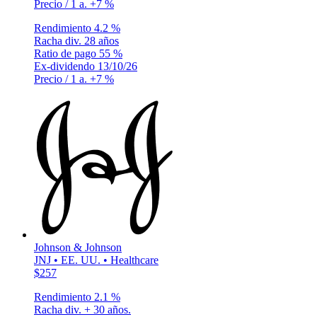
Precio / 1 a.
+7 %
Rendimiento
4.2 %
Racha div.
28 años
Ratio de pago
55 %
Ex-dividendo
13/10/26
Precio / 1 a.
+7 %
Johnson & Johnson
JNJ • EE. UU. • Healthcare
$257
Rendimiento
2.1 %
Racha div.
+ 30 años.