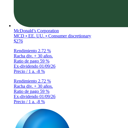
McDonald’s Corporation
MCD • EE. UU. • Consumer discretionary
$276
Rendimiento
2.72 %
Racha div.
+ 30 años.
Ratio de pago
59 %
Ex-dividendo
01/09/26
Precio / 1 a.
-8 %
Rendimiento
2.72 %
Racha div.
+ 30 años.
Ratio de pago
59 %
Ex-dividendo
01/09/26
Precio / 1 a.
-8 %