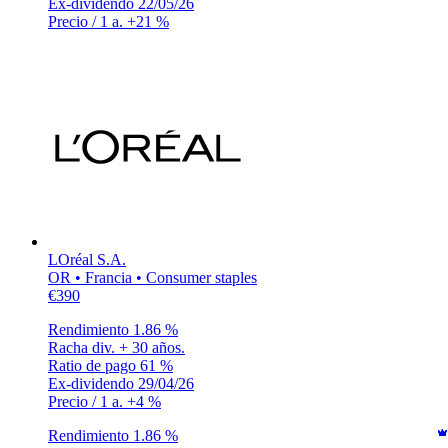
Ex-dividendo
22/05/26
Precio / 1 a.
+21 %
LOréal S.A.
OR • Francia • Consumer staples
€390
Rendimiento
1.86 %
Racha div.
+ 30 años.
Ratio de pago
61 %
Ex-dividendo
29/04/26
Precio / 1 a.
+4 %
Rendimiento
1.86 %