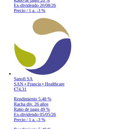
Ratio de pago
20 %
Ex-dividendo
20/08/26
Precio / 1 a.
-3 %
Sanofi SA
SAN • Francia • Healthcare
€74.31
Rendimiento
5.48 %
Racha div.
26 años
Ratio de pago
49 %
Ex-dividendo
05/05/26
Precio / 1 a.
-3 %