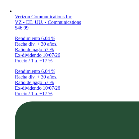
Verizon Communications Inc
VZ • EE. UU. • Communications
$46.99
Rendimiento
6.04 %
Racha div.
+ 30 años.
Ratio de pago
57 %
Ex-dividendo
10/07/26
Precio / 1 a.
+17 %
Rendimiento
6.04 %
Racha div.
+ 30 años.
Ratio de pago
57 %
Ex-dividendo
10/07/26
Precio / 1 a.
+17 %