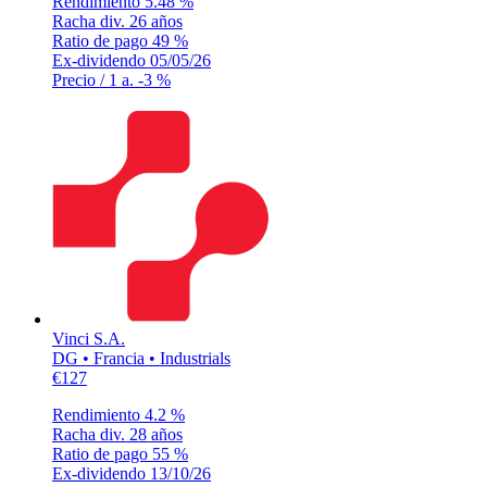
Rendimiento
5.48 %
Racha div.
26 años
Ratio de pago
49 %
Ex-dividendo
05/05/26
Precio / 1 a.
-3 %
Vinci S.A.
DG • Francia • Industrials
€127
Rendimiento
4.2 %
Racha div.
28 años
Ratio de pago
55 %
Ex-dividendo
13/10/26