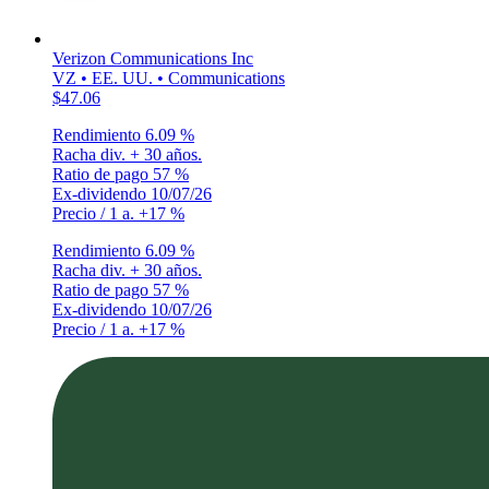
Verizon Communications Inc
VZ • EE. UU. • Communications
$47.06
Rendimiento
6.09 %
Racha div.
+ 30 años.
Ratio de pago
57 %
Ex-dividendo
10/07/26
Precio / 1 a.
+17 %
Rendimiento
6.09 %
Racha div.
+ 30 años.
Ratio de pago
57 %
Ex-dividendo
10/07/26
Precio / 1 a.
+17 %