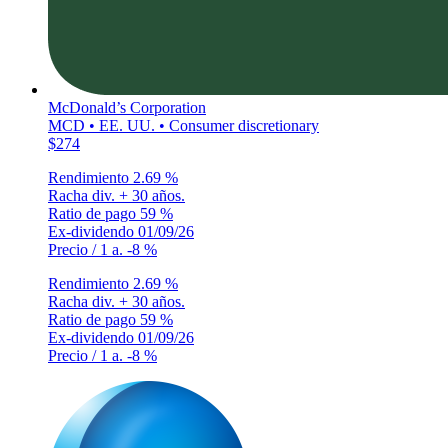
McDonald’s Corporation
MCD • EE. UU. • Consumer discretionary
$274
Rendimiento
2.69 %
Racha div.
+ 30 años.
Ratio de pago
59 %
Ex-dividendo
01/09/26
Precio / 1 a.
-8 %
Rendimiento
2.69 %
Racha div.
+ 30 años.
Ratio de pago
59 %
Ex-dividendo
01/09/26
Precio / 1 a.
-8 %