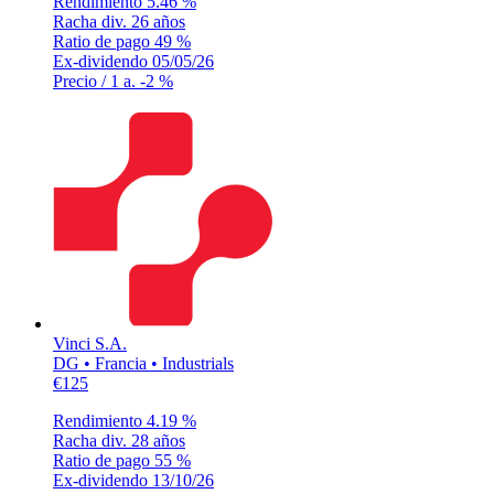
Rendimiento
5.46 %
Racha div.
26 años
Ratio de pago
49 %
Ex-dividendo
05/05/26
Precio / 1 a.
-2 %
Vinci S.A.
DG • Francia • Industrials
€125
Rendimiento
4.19 %
Racha div.
28 años
Ratio de pago
55 %
Ex-dividendo
13/10/26