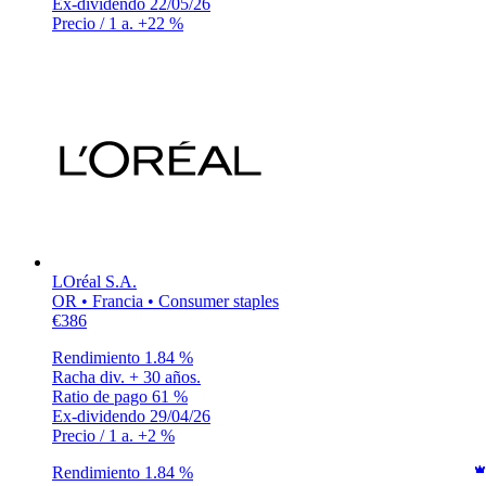
Ex-dividendo
22/05/26
Precio / 1 a.
+22 %
LOréal S.A.
OR • Francia • Consumer staples
€386
Rendimiento
1.84 %
Racha div.
+ 30 años.
Ratio de pago
61 %
Ex-dividendo
29/04/26
Precio / 1 a.
+2 %
Rendimiento
1.84 %