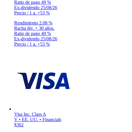
Ratio de pago
49 %
Ex-dividendo
25/08/26
Precio / 1 a.
+53 %
Rendimiento
2.08 %
Racha div.
+ 30 años.
Ratio de pago
49 %
Ex-dividendo
25/08/26
Precio / 1 a.
+53 %
Visa Inc. Class A
V • EE. UU. • Financials
$362