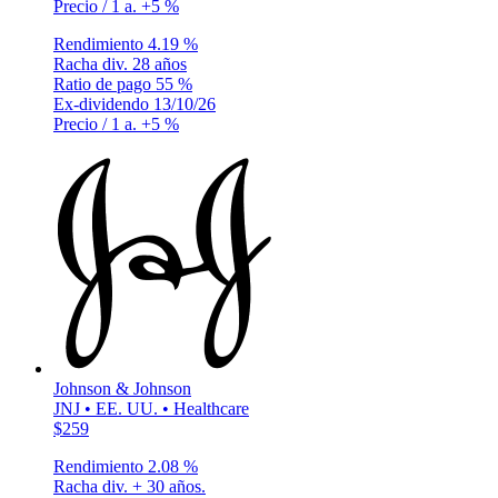
Precio / 1 a.
+5 %
Rendimiento
4.19 %
Racha div.
28 años
Ratio de pago
55 %
Ex-dividendo
13/10/26
Precio / 1 a.
+5 %
Johnson & Johnson
JNJ • EE. UU. • Healthcare
$259
Rendimiento
2.08 %
Racha div.
+ 30 años.