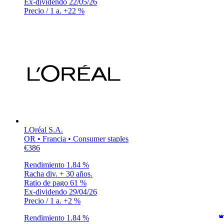
Ex-dividendo
22/05/26
Precio / 1 a.
+22 %
LOréal S.A.
OR • Francia • Consumer staples
€386
Rendimiento
1.84 %
Racha div.
+ 30 años.
Ratio de pago
61 %
Ex-dividendo
29/04/26
Precio / 1 a.
+2 %
Rendimiento
1.84 %