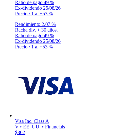
Ratio de pago
49 %
Ex-dividendo
25/08/26
Precio / 1 a.
+53 %
Rendimiento
2.07 %
Racha div.
+ 30 años.
Ratio de pago
49 %
Ex-dividendo
25/08/26
Precio / 1 a.
+53 %
Visa Inc. Class A
V • EE. UU. • Financials
$362