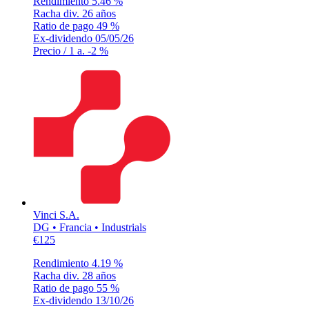
Rendimiento
5.46 %
Racha div.
26 años
Ratio de pago
49 %
Ex-dividendo
05/05/26
Precio / 1 a.
-2 %
Vinci S.A.
DG • Francia • Industrials
€125
Rendimiento
4.19 %
Racha div.
28 años
Ratio de pago
55 %
Ex-dividendo
13/10/26