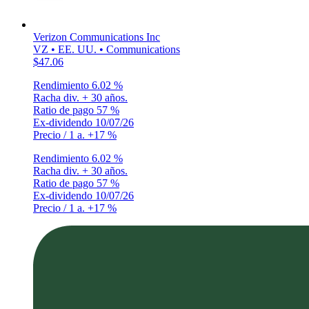
Verizon Communications Inc
VZ • EE. UU. • Communications
$47.06
Rendimiento
6.02 %
Racha div.
+ 30 años.
Ratio de pago
57 %
Ex-dividendo
10/07/26
Precio / 1 a.
+17 %
Rendimiento
6.02 %
Racha div.
+ 30 años.
Ratio de pago
57 %
Ex-dividendo
10/07/26
Precio / 1 a.
+17 %