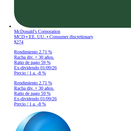
McDonald’s Corporation
MCD • EE. UU. • Consumer discretionary
$274
Rendimiento
2.71 %
Racha div.
+ 30 años.
Ratio de pago
59 %
Ex-dividendo
01/09/26
Precio / 1 a.
-8 %
Rendimiento
2.71 %
Racha div.
+ 30 años.
Ratio de pago
59 %
Ex-dividendo
01/09/26
Precio / 1 a.
-8 %