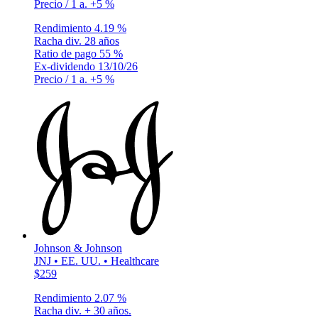
Precio / 1 a.
+5 %
Rendimiento
4.19 %
Racha div.
28 años
Ratio de pago
55 %
Ex-dividendo
13/10/26
Precio / 1 a.
+5 %
Johnson & Johnson
JNJ • EE. UU. • Healthcare
$259
Rendimiento
2.07 %
Racha div.
+ 30 años.