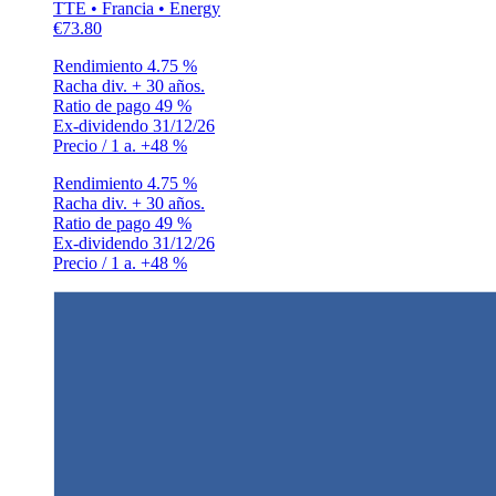
TTE • Francia • Energy
€73.80
Rendimiento
4.75 %
Racha div.
+ 30 años.
Ratio de pago
49 %
Ex-dividendo
31/12/26
Precio / 1 a.
+48 %
Rendimiento
4.75 %
Racha div.
+ 30 años.
Ratio de pago
49 %
Ex-dividendo
31/12/26
Precio / 1 a.
+48 %