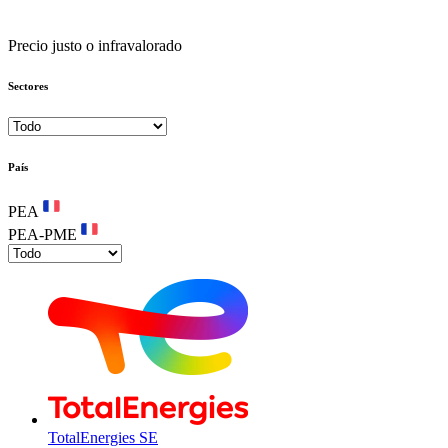
Precio justo o infravalorado
Sectores
País
PEA
PEA-PME
TotalEnergies SE