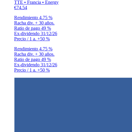
TTE • Francia • Energy
€74.54
Rendimiento
4.75 %
Racha div.
+ 30 años.
Ratio de pago
49 %
Ex-dividendo
31/12/26
Precio / 1 a.
+50 %
Rendimiento
4.75 %
Racha div.
+ 30 años.
Ratio de pago
49 %
Ex-dividendo
31/12/26
Precio / 1 a.
+50 %