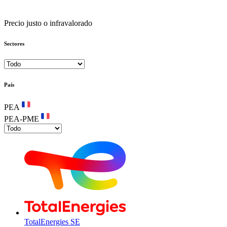
Precio justo o infravalorado
Sectores
País
PEA
PEA-PME
TotalEnergies SE