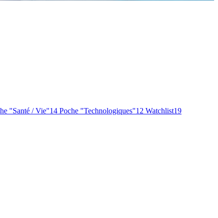
he "Santé / Vie"
14
Poche "Technologiques"
12
Watchlist
19