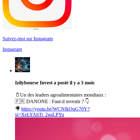
Suivez-moi sur Instagram
Instagram
Izilybourse Invest
a posté
il y a 3 mois
🫙Un des leaders agroalimentaires mondiaux :
🇫🇷 DANONE : Faut-il investir ? 👇
🎥
https://youtu.be/WCNfkOqG70Y?
si=XeLYAhTi_2gaLPYu