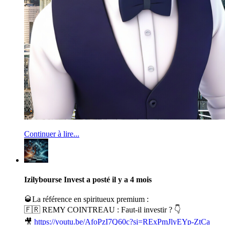
Continuer à lire...
Izilybourse Invest
a posté
il y a 4 mois
🥃La référence en spiritueux premium :
🇫🇷 REMY COINTREAU : Faut-il investir ? 👇
🎥
https://youtu.be/AfoPzI7Q60c?si=RExPmJlyEYp-ZtCa