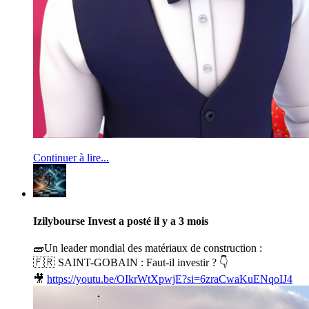
Continuer à lire...
Izilybourse Invest
a posté
il y a 3 mois
🧱Un leader mondial des matériaux de construction :
🇫🇷 SAINT-GOBAIN : Faut-il investir ? 👇
🎥
https://youtu.be/OIkrWtXpwjE?si=6zraCwaKuENqoIJ4