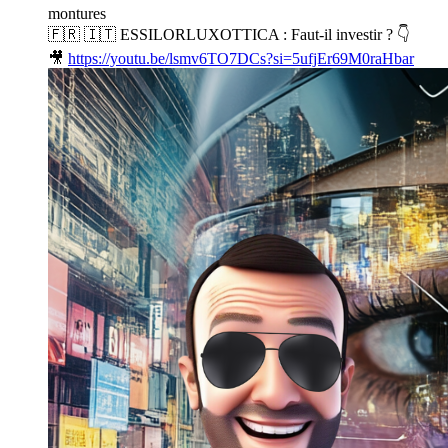
montures
🇫🇷 🇮🇹 ESSILORLUXOTTICA : Faut-il investir ? 👇
🎥
https://youtu.be/lsmv6TO7DCs?si=5ufjEr69M0raHbar