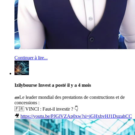
Continuer à lire...
Izilybourse Invest
a posté
il y a 4 mois
🧱Le leader mondial des prestations de constructions et de
concessions :
🇫🇷 VINCI : Faut-il investir ? 👇
🎥
https://youtu.be/PJGlVZAp0xw?si=iGHxbvHJ1DuzahCC