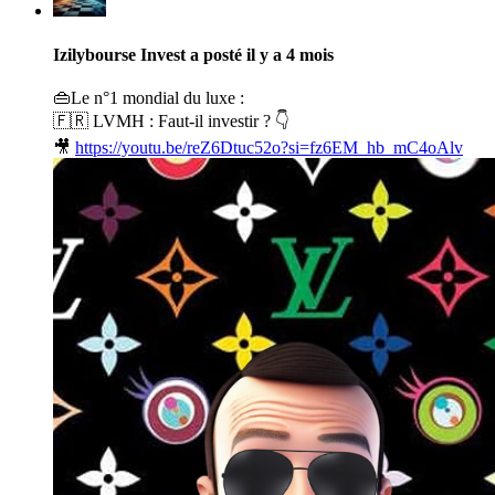
Izilybourse Invest
a posté
il y a 4 mois
👜Le n°1 mondial du luxe :
🇫🇷 LVMH : Faut-il investir ? 👇
🎥
https://youtu.be/reZ6Dtuc52o?si=fz6EM_hb_mC4oAlv