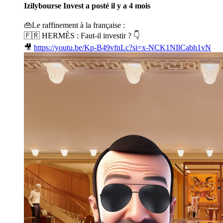
Izilybourse Invest
a posté
il y a 4 mois
👜Le raffinement à la française :
🇫🇷 HERMÈS : Faut-il investir ? 👇
🎥
https://youtu.be/Kp-B49vfnLc?si=x-NCK1NIlCabh1vN