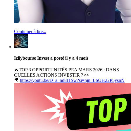
Continuer à lire...
Izilybourse Invest
a posté
il y a 4 mois
🔥TOP 3 OPPORTUNITÉS PEA MARS 2026 : DANS
QUELLES ACTIONS INVESTIR ? 👀
🎥
https://youtu.be/D_a_nd8lTSw?si=hjn_LbUH22P5ysnN