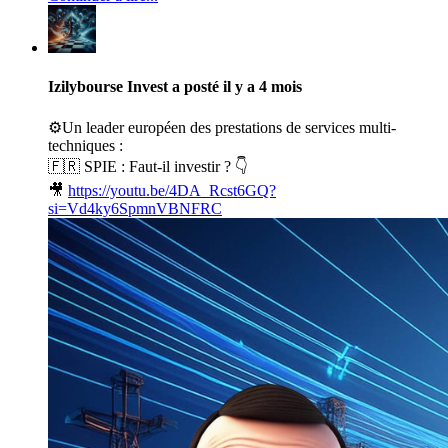
Izilybourse Invest
a posté
il y a 4 mois
⚙️Un leader européen des prestations de services multi-
techniques :
🇫🇷 SPIE : Faut-il investir ? 👇
🎥
https://youtu.be/4DA_Rcst6GQ?
si=Vd4ky6SpmnVBNFRC