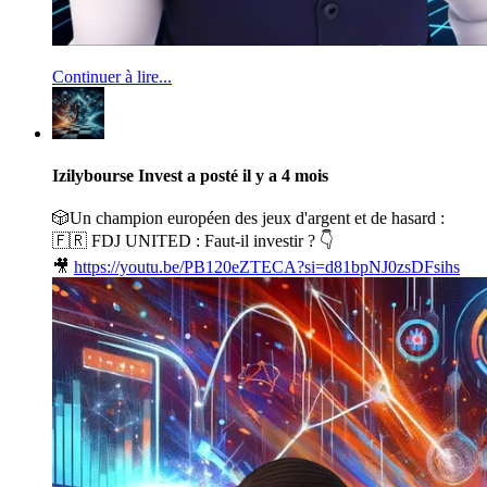
Continuer à lire...
Izilybourse Invest
a posté
il y a 4 mois
🎲Un champion européen des jeux d'argent et de hasard :
🇫🇷 FDJ UNITED : Faut-il investir ? 👇
🎥
https://youtu.be/PB120eZTECA?si=d81bpNJ0zsDFsihs