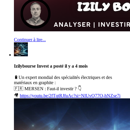
Continuer à lire...
Izilybourse Invest
a posté
il y a 4 mois
🔋Un expert mondial des spécialités électriques et des
matériaux en graphite :
🇫🇷 MERSEN : Faut-il investir ? 👇
🎥
https://youtu.be/2fTqtRJfuAc?si=NlUvQ77O-hNZse7i