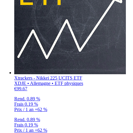
Xtrackers - Nikkei 225 UCITS ETF
XDJE • Allemagne • ETF physiques
€99.67
Rend.
0.89 %
Frais
0.19 %
Prix / 1 an
+62 %
Rend.
0.89 %
Frais
0.19 %
Prix / 1 an
+62 %