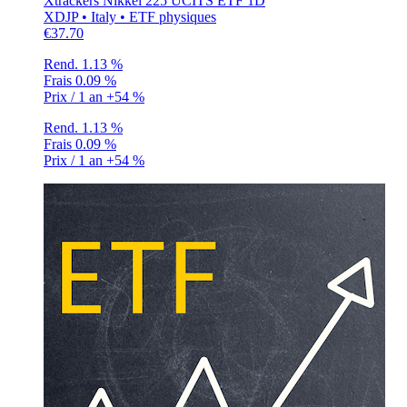
Xtrackers Nikkei 225 UCITS ETF 1D
XDJP • Italy • ETF physiques
€37.70
Rend.
1.13 %
Frais
0.09 %
Prix / 1 an
+54 %
Rend.
1.13 %
Frais
0.09 %
Prix / 1 an
+54 %