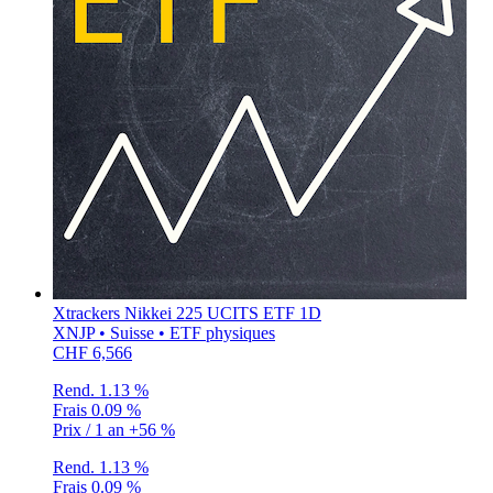
Xtrackers Nikkei 225 UCITS ETF 1D
XNJP • Suisse • ETF physiques
CHF 6,566
Rend.
1.13 %
Frais
0.09 %
Prix / 1 an
+56 %
Rend.
1.13 %
Frais
0.09 %