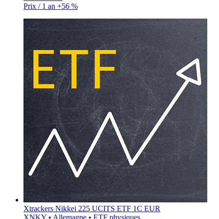
Prix / 1 an
+56 %
Xtrackers Nikkei 225 UCITS ETF 1C EUR
XNKY • Allemagne • ETF physiques