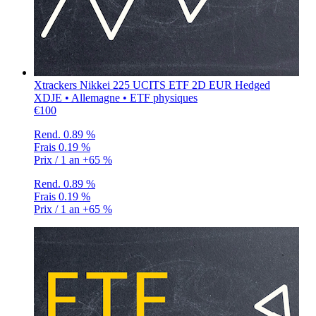
Xtrackers Nikkei 225 UCITS ETF 2D EUR Hedged
XDJE • Allemagne • ETF physiques
€100
Rend.
0.89 %
Frais
0.19 %
Prix / 1 an
+65 %
Rend.
0.89 %
Frais
0.19 %
Prix / 1 an
+65 %