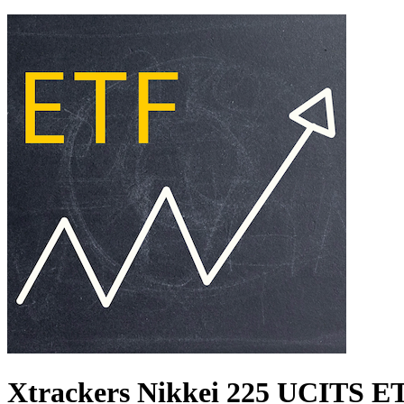
Politique de Confidentialité
•
Conditions Générales d'Utilisation
©
Copyright 2020-2026 Epsylia OÜ - All rights reserved
Moning est une plateforme ne gérant aucun fond et à visée purement
éducative. Nous ne fournissons aucun conseil en investissement.
Les données présentées sont issues de différents fournisseurs et
peuvent comporter des erreurs. Nous vous invitons à toujours
vérifier les informations via d'autres sources.
Tout investissement financier comporte des risques dont la perte
partielle ou totale de capital.
Xtrackers Nikkei 225 UCITS E