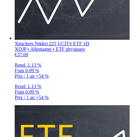
Xtrackers Nikkei 225 UCITS ETF 1D
XDJP • Allemagne • ETF physiques
€37.69
Rend.
1.13 %
Frais
0.09 %
Prix / 1 an
+54 %
Rend.
1.13 %
Frais
0.09 %
Prix / 1 an
+54 %