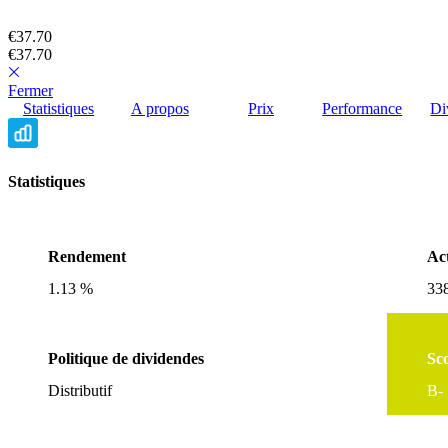
€37.70
€37.70
Fermer
Statistiques
A propos
Prix
Performance
Di
Statistiques
Rendement
Act
1.13 %
338
Politique de dividendes
Sc
Distributif
B-