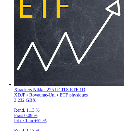
Xtrackers Nikkei 225 UCITS ETF 1D
XDJP • Royaume-Uni • ETF physiques
3,232 GBX
Rend.
1.13 %
Frais
0.09 %
Prix / 1 an
+52 %
Rend.
1.13 %