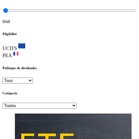
tout
Eligibilité
UCITS
PEA
Politique de dividendes
Catégorie