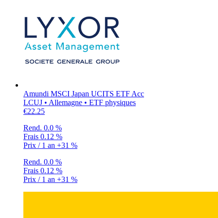
Amundi MSCI Japan UCITS ETF Acc
LCUJ • Allemagne • ETF physiques
€22.25
Rend.
0.0 %
Frais
0.12 %
Prix / 1 an
+31 %
Rend.
0.0 %
Frais
0.12 %
Prix / 1 an
+31 %