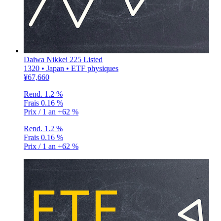
Daiwa Nikkei 225 Listed
1320 • Japan • ETF physiques
¥67,660
Rend.
1.2 %
Frais
0.16 %
Prix / 1 an
+62 %
Rend.
1.2 %
Frais
0.16 %
Prix / 1 an
+62 %