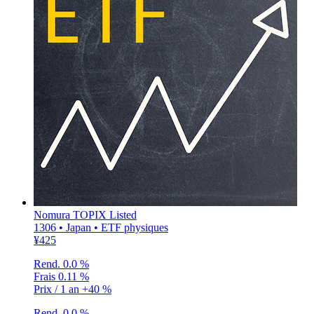
Nomura TOPIX Listed
1306 • Japan • ETF physiques
¥425
Rend.
0.0 %
Frais
0.11 %
Prix / 1 an
+40 %
Rend.
0.0 %