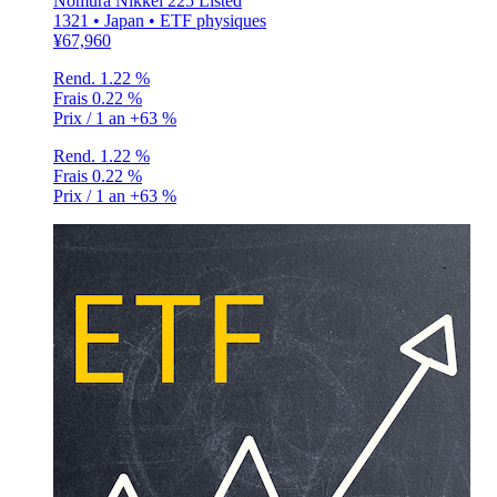
Nomura Nikkei 225 Listed
1321 • Japan • ETF physiques
¥67,960
Rend.
1.22 %
Frais
0.22 %
Prix / 1 an
+63 %
Rend.
1.22 %
Frais
0.22 %
Prix / 1 an
+63 %