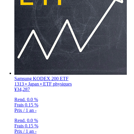
Samsung KODEX 200 ETF
1313 • Japan • ETF physiques
¥34,287
Rend.
0.0 %
Frais
0.15 %
Prix / 1 an
-
Rend.
0.0 %
Frais
0.15 %
Prix / 1 an
-