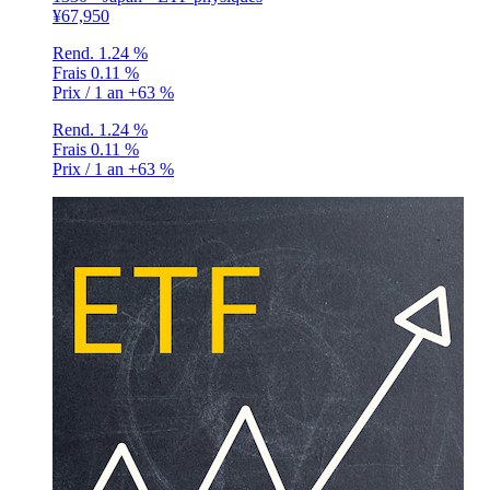
¥67,950
Rend.
1.24 %
Frais
0.11 %
Prix / 1 an
+63 %
Rend.
1.24 %
Frais
0.11 %
Prix / 1 an
+63 %