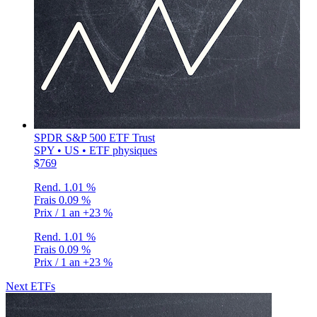
SPDR S&P 500 ETF Trust
SPY • US • ETF physiques
$769
Rend.
1.01 %
Frais
0.09 %
Prix / 1 an
+23 %
Rend.
1.01 %
Frais
0.09 %
Prix / 1 an
+23 %
Next ETFs