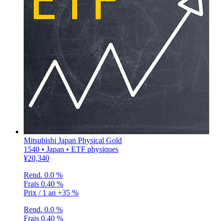
Mitsubishi Japan Physical Gold
1540 • Japan • ETF physiques
¥20,340
Rend.
0.0 %
Frais
0.40 %
Prix / 1 an
+35 %
Rend.
0.0 %
Frais
0.40 %