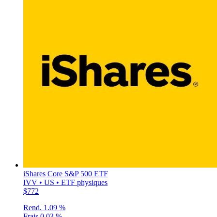
iShares Core S&P 500 ETF
IVV • US • ETF physiques
$772
Rend.
1.09 %
Frais
0.03 %