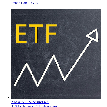
Prix / 1 an
+35 %
MAXIS JPX-Nikkei 400
1593 • Japan • ETF physiques