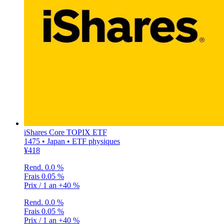
iShares Core TOPIX ETF
1475 • Japan • ETF physiques
¥418
Rend.
0.0 %
Frais
0.05 %
Prix / 1 an
+40 %
Rend.
0.0 %
Frais
0.05 %
Prix / 1 an
+40 %