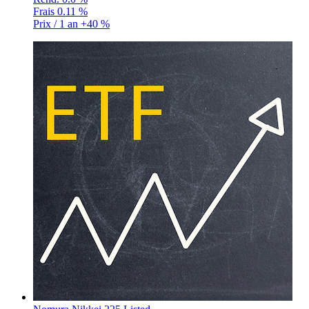
Frais
0.11 %
Prix / 1 an
+40 %