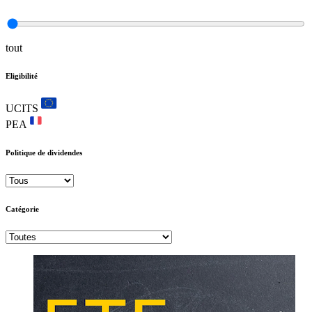
tout
Eligibilité
UCITS
PEA
Politique de dividendes
Catégorie