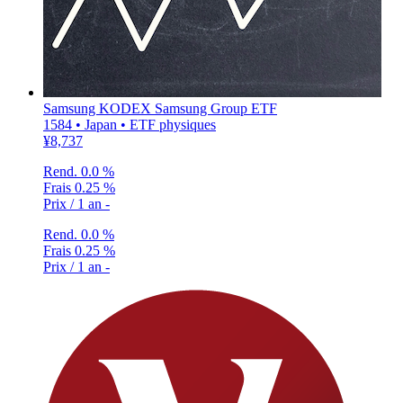
Samsung KODEX Samsung Group ETF
1584 • Japan • ETF physiques
¥8,737
Rend.
0.0 %
Frais
0.25 %
Prix / 1 an
-
Rend.
0.0 %
Frais
0.25 %
Prix / 1 an
-