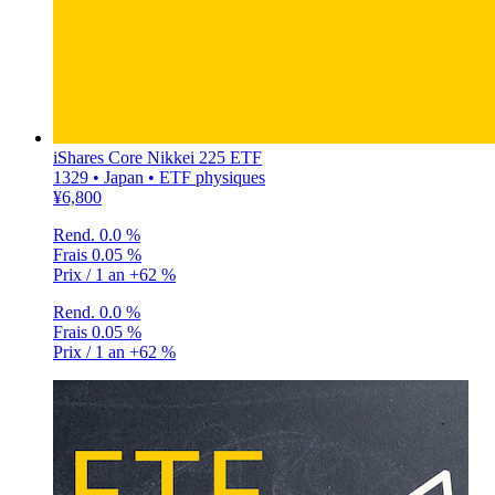
iShares Core Nikkei 225 ETF
1329 • Japan • ETF physiques
¥6,800
Rend.
0.0 %
Frais
0.05 %
Prix / 1 an
+62 %
Rend.
0.0 %
Frais
0.05 %
Prix / 1 an
+62 %