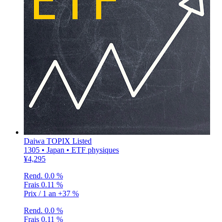
Daiwa TOPIX Listed
1305 • Japan • ETF physiques
¥4,295
Rend.
0.0 %
Frais
0.11 %
Prix / 1 an
+37 %
Rend.
0.0 %
Frais
0.11 %