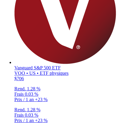
Vanguard S&P 500 ETF
VOO • US • ETF physiques
$706
Rend.
1.28 %
Frais
0.03 %
Prix / 1 an
+23 %
Rend.
1.28 %
Frais
0.03 %
Prix / 1 an
+23 %