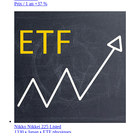
Prix / 1 an
+37 %
Nikko Nikkei 225 Listed
1330 • Japan • ETF physiques