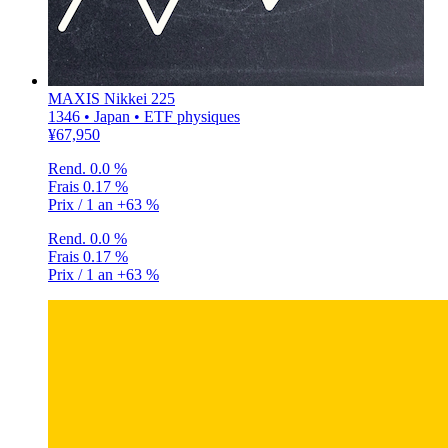
MAXIS Nikkei 225
1346 • Japan • ETF physiques
¥67,950
Rend.
0.0 %
Frais
0.17 %
Prix / 1 an
+63 %
Rend.
0.0 %
Frais
0.17 %
Prix / 1 an
+63 %