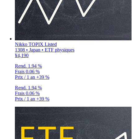
Nikko TOPIX Listed
1308 • Japan • ETF physiques
¥4,190
Rend.
1.94 %
Frais
0.06 %
Prix / 1 an
+39 %
Rend.
1.94 %
Frais
0.06 %
Prix / 1 an
+39 %