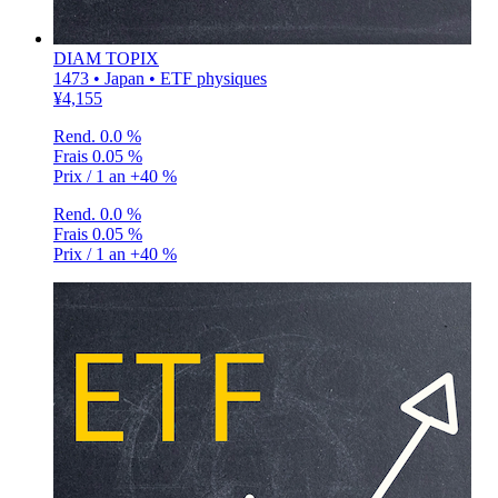
DIAM TOPIX
1473 • Japan • ETF physiques
¥4,155
Rend.
0.0 %
Frais
0.05 %
Prix / 1 an
+40 %
Rend.
0.0 %
Frais
0.05 %
Prix / 1 an
+40 %