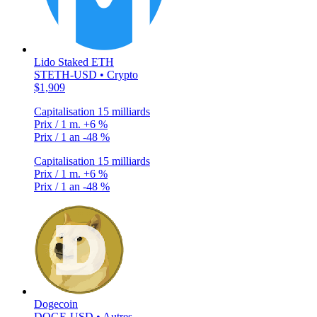
Lido Staked ETH
STETH-USD • Crypto
$1,909
Capitalisation
15 milliards
Prix / 1 m.
+6 %
Prix / 1 an
-48 %
Capitalisation
15 milliards
Prix / 1 m.
+6 %
Prix / 1 an
-48 %
Dogecoin
DOGE-USD • Autres