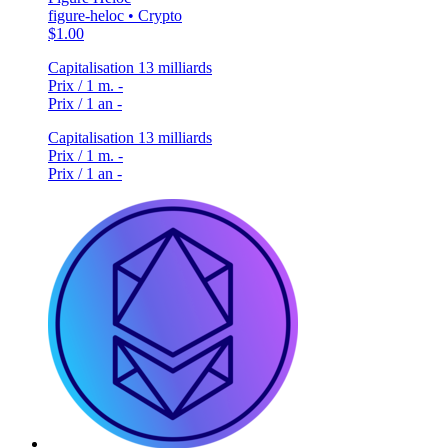
figure-heloc • Crypto
$1.00
Capitalisation
13 milliards
Prix / 1 m.
-
Prix / 1 an
-
Capitalisation
13 milliards
Prix / 1 m.
-
Prix / 1 an
-