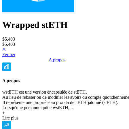
Politique de Confidentialité
•
Conditions Générales d'Utilisation
©
Copyright 2020-2026 Epsylia OÜ - All rights reserved
Moning est une plateforme ne gérant aucun fond et à visée purement
éducative. Nous ne fournissons aucun conseil en investissement.
Wrapped stETH
Les données présentées sont issues de différents fournisseurs et
peuvent comporter des erreurs. Nous vous invitons à toujours
vérifier les informations via d'autres sources.
Tout investissement financier comporte des risques dont la perte
$5,403
partielle ou totale de capital.
$5,403
Fermer
A propos
A propos
wstETH est une version encapsulée de stETH.
Au lieu de rebaser ou de modifier les avoirs du compte quotidiennement
Il représente une propriété au prorata de l'ETH jalonné (stETH).
Lorsqu'une personne quitte wstETH,...
+
Lire plus