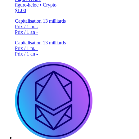
figure-heloc • Crypto
$1.00
Capitalisation
13 milliards
Prix / 1 m.
-
Prix / 1 an
-
Capitalisation
13 milliards
Prix / 1 m.
-
Prix / 1 an
-