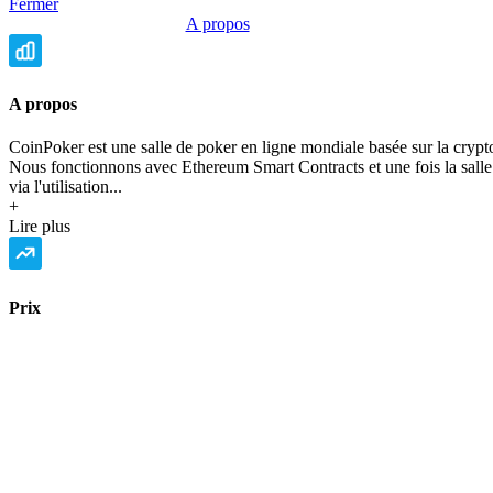
Fermer
Politique de Confidentialité
•
Conditions Générales d'Utilisation
©
A propos
Copyright 2020-2026 Epsylia OÜ - All rights reserved
Moning est une plateforme ne gérant aucun fond et à visée purement
éducative. Nous ne fournissons aucun conseil en investissement.
Les données présentées sont issues de différents fournisseurs et
A propos
peuvent comporter des erreurs. Nous vous invitons à toujours
vérifier les informations via d'autres sources.
Tout investissement financier comporte des risques dont la perte
CoinPoker est une salle de poker en ligne mondiale basée sur la cry
partielle ou totale de capital.
Nous fonctionnons avec Ethereum Smart Contracts et une fois la salle 
via l'utilisation...
+
Lire plus
Prix