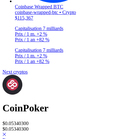
Coinbase Wrapped BTC
coinbase-wrapped-btc • Crypto
$115,367
Capitalisation
7 milliards
Prix / 1 m.
+2 %
Prix / 1 an
+82 %
Capitalisation
7 milliards
Prix / 1 m.
+2 %
Prix / 1 an
+82 %
Next cryptos
CoinPoker
$0.05340300
$0.05340300