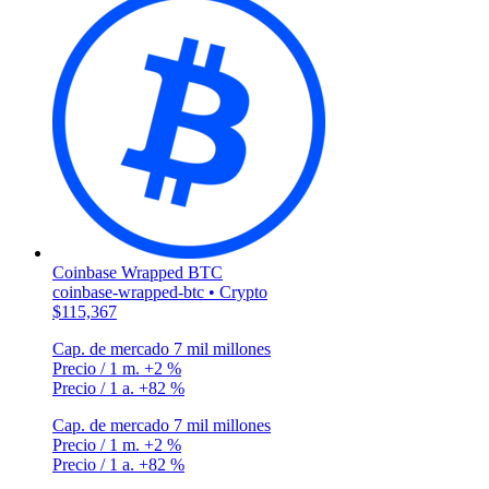
Coinbase Wrapped BTC
coinbase-wrapped-btc • Crypto
$115,367
Cap. de mercado
7 mil millones
Precio / 1 m.
+2 %
Precio / 1 a.
+82 %
Cap. de mercado
7 mil millones
Precio / 1 m.
+2 %
Precio / 1 a.
+82 %