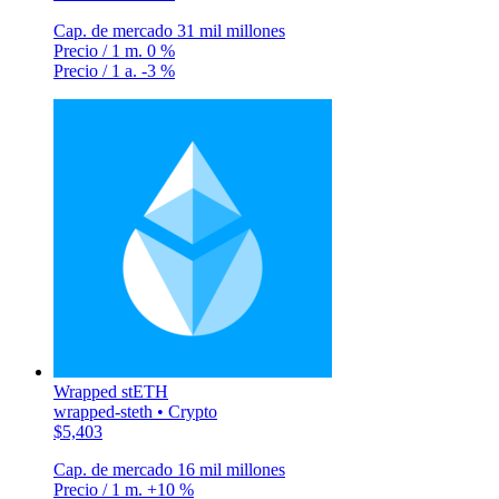
Cap. de mercado
31 mil millones
Precio / 1 m.
0 %
Precio / 1 a.
-3 %
Wrapped stETH
wrapped-steth • Crypto
$5,403
Cap. de mercado
16 mil millones
Precio / 1 m.
+10 %