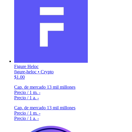
Figure Heloc
figure-heloc • Crypto
$1.00
Cap. de mercado
13 mil millones
Precio / 1 m.
-
Precio / 1 a.
-
Cap. de mercado
13 mil millones
Precio / 1 m.
-
Precio / 1 a.
-