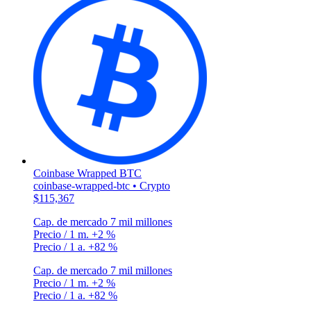
Coinbase Wrapped BTC
coinbase-wrapped-btc • Crypto
$115,367
Cap. de mercado
7 mil millones
Precio / 1 m.
+2 %
Precio / 1 a.
+82 %
Cap. de mercado
7 mil millones
Precio / 1 m.
+2 %
Precio / 1 a.
+82 %