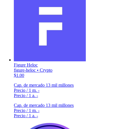
Figure Heloc
figure-heloc • Crypto
$1.00
Cap. de mercado
13 mil millones
Precio / 1 m.
-
Precio / 1 a.
-
Cap. de mercado
13 mil millones
Precio / 1 m.
-
Precio / 1 a.
-