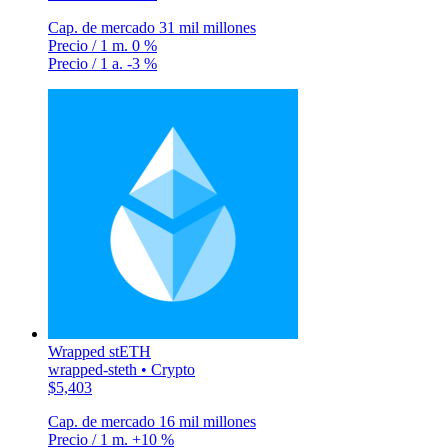
Cap. de mercado
31 mil millones
Precio / 1 m.
0 %
Precio / 1 a.
-3 %
Wrapped stETH
wrapped-steth • Crypto
$5,403
Cap. de mercado
16 mil millones
Precio / 1 m.
+10 %