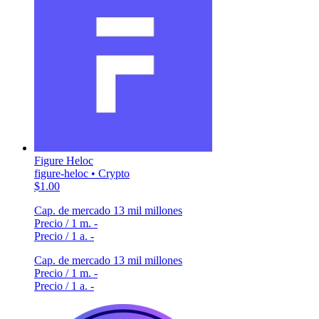
Figure Heloc
figure-heloc • Crypto
$1.00
Cap. de mercado
13 mil millones
Precio / 1 m.
-
Precio / 1 a.
-
Cap. de mercado
13 mil millones
Precio / 1 m.
-
Precio / 1 a.
-