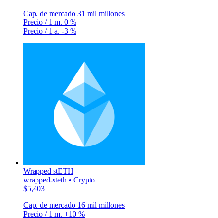
Cap. de mercado
31 mil millones
Precio / 1 m.
0 %
Precio / 1 a.
-3 %
Wrapped stETH
wrapped-steth • Crypto
$5,403
Cap. de mercado
16 mil millones
Precio / 1 m.
+10 %