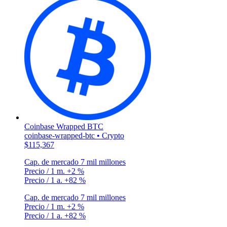
Coinbase Wrapped BTC
coinbase-wrapped-btc • Crypto
$115,367
Cap. de mercado
7 mil millones
Precio / 1 m.
+2 %
Precio / 1 a.
+82 %
Cap. de mercado
7 mil millones
Precio / 1 m.
+2 %
Precio / 1 a.
+82 %