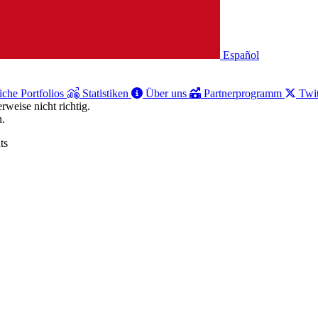
Español
iche Portfolios
Statistiken
Über uns
Partnerprogramm
Twit
weise nicht richtig.
n.
ts