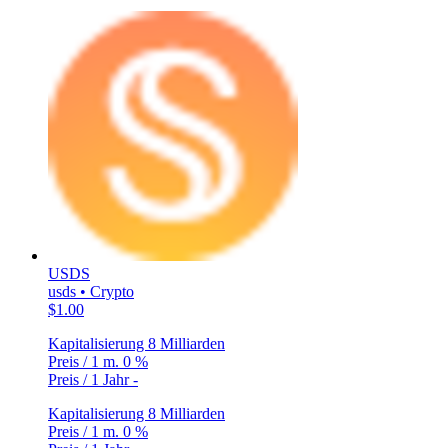
USDS
usds • Crypto
$1.00
Kapitalisierung
8 Milliarden
Preis / 1 m.
0 %
Preis / 1 Jahr
-
Kapitalisierung
8 Milliarden
Preis / 1 m.
0 %