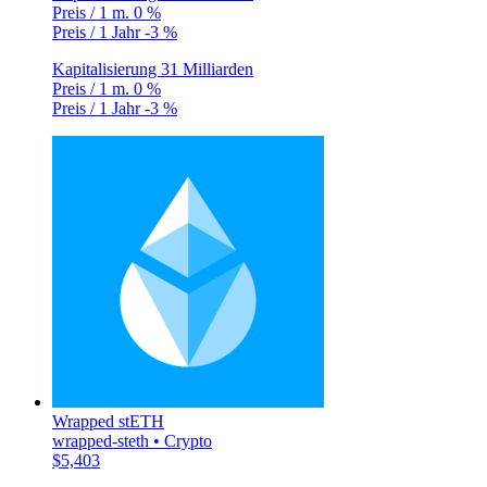
Preis / 1 m.
0 %
Preis / 1 Jahr
-3 %
Kapitalisierung
31 Milliarden
Preis / 1 m.
0 %
Preis / 1 Jahr
-3 %
Wrapped stETH
wrapped-steth • Crypto
$5,403