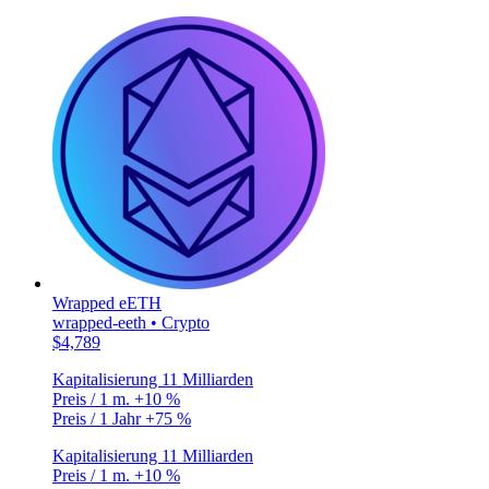
Wrapped eETH
wrapped-eeth • Crypto
$4,789
Kapitalisierung
11 Milliarden
Preis / 1 m.
+10 %
Preis / 1 Jahr
+75 %
Kapitalisierung
11 Milliarden
Preis / 1 m.
+10 %