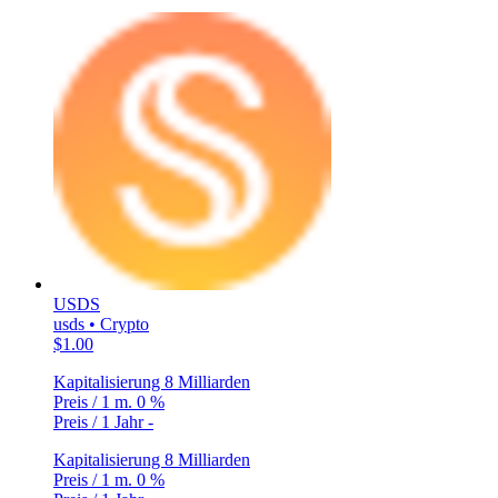
USDS
usds • Crypto
$1.00
Kapitalisierung
8 Milliarden
Preis / 1 m.
0 %
Preis / 1 Jahr
-
Kapitalisierung
8 Milliarden
Preis / 1 m.
0 %