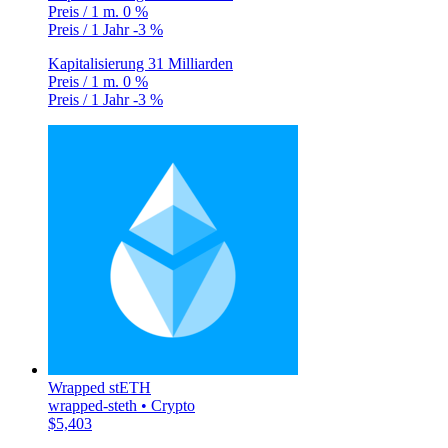
Preis / 1 m.
0 %
Preis / 1 Jahr
-3 %
Kapitalisierung
31 Milliarden
Preis / 1 m.
0 %
Preis / 1 Jahr
-3 %
Wrapped stETH
wrapped-steth • Crypto
$5,403