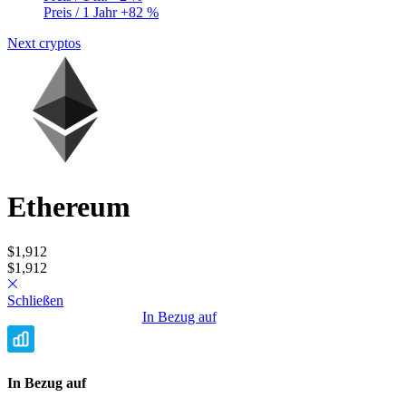
Preis / 1 Jahr
+82 %
Next cryptos
Ethereum
Privacy Policy
•
Terms and Conditions
© Copyright 2020-2026
$1,912
Epsylia OÜ - All rights reserved
$1,912
Moning is a platform that does not manage any funds and is purely
educational. We do not provide any investment advice.
Schließen
The data presented comes from different providers and may contain
In Bezug auf
errors. We encourage you to always verify information through
other sources.
Any financial investment involves risks including partial or total loss
of capital.
In Bezug auf