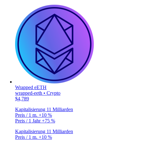
Wrapped eETH
wrapped-eeth • Crypto
$4,789
Kapitalisierung
11 Milliarden
Preis / 1 m.
+10 %
Preis / 1 Jahr
+75 %
Kapitalisierung
11 Milliarden
Preis / 1 m.
+10 %