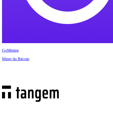
GoMining
Miner du Bitcoin