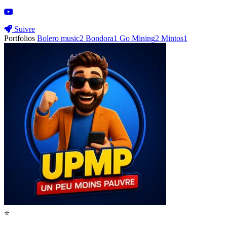
Suivre
Portfolios
Bolero music
2
Bondora
1
Go Mining
2
Mintos
1
⭐️