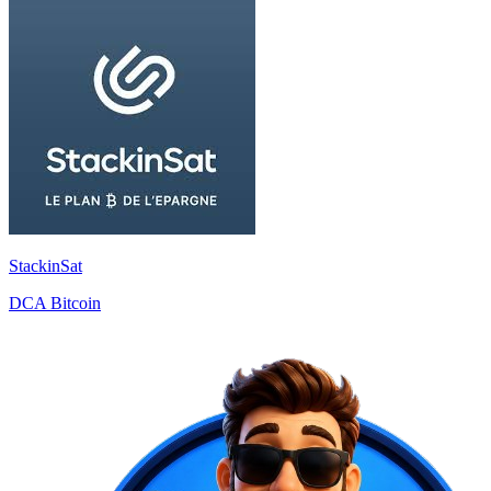
StackinSat
DCA Bitcoin