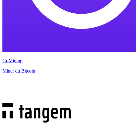
GoMining
Miner du Bitcoin