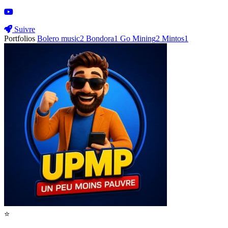
Suivre
Portfolios
Bolero music
2
Bondora
1
Go Mining
2
Mintos
1
⭐️