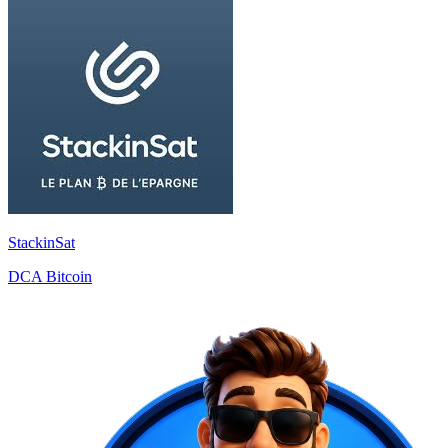
StackinSat
DCA Bitcoin