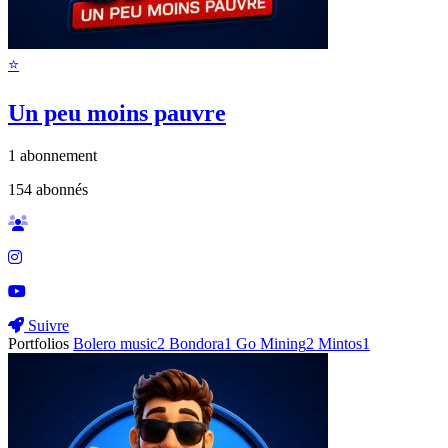
⭐️
Un peu moins pauvre
1
abonnement
154
abonnés
Suivre
Portfolios
Bolero music
2
Bondora
1
Go Mining
2
Mintos
1