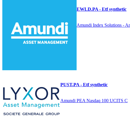
EWLD.PA - Etf synthetic
Amundi Index Solutions -
PUST.PA - Etf synthetic
Amundi PEA Nasdaq 100 UCITS C