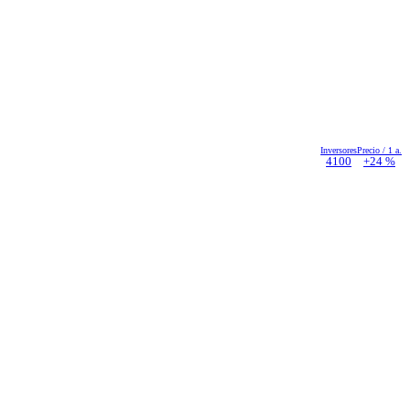
Inversores
Precio / 1 a.
4100
+24 %