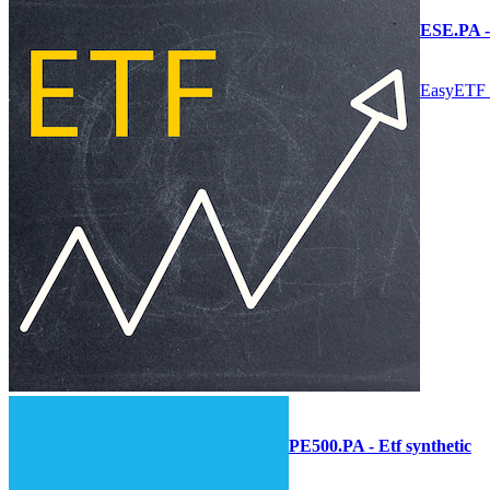
ESE.PA - 
EasyETF 
PE500.PA - Etf synthetic