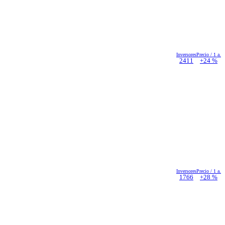
Inversores
Precio / 1 a.
2411
+24 %
Inversores
Precio / 1 a.
1766
+28 %