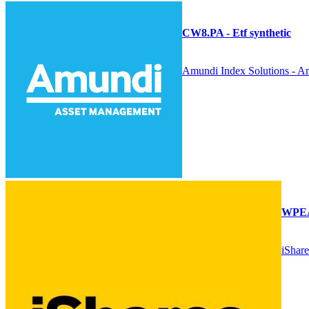
CW8.PA - Etf synthetic
Amundi Index Solutions -
WPEA.
iShar