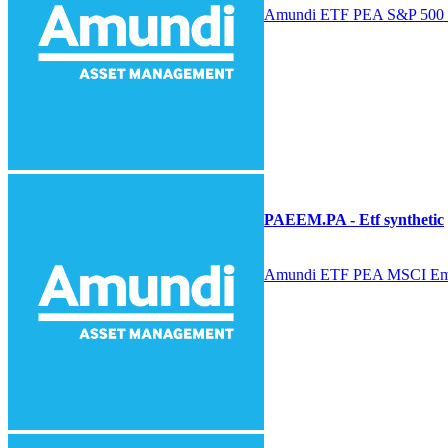
Amundi ETF PEA S&P 500
PAEEM.PA - Etf synthetic
Amundi ETF PEA MSCI Eme