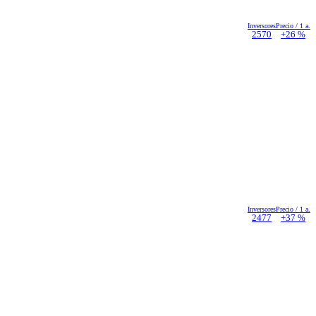
Inversores
Precio / 1 a.
2570
+26 %
Inversores
Precio / 1 a.
2477
+37 %