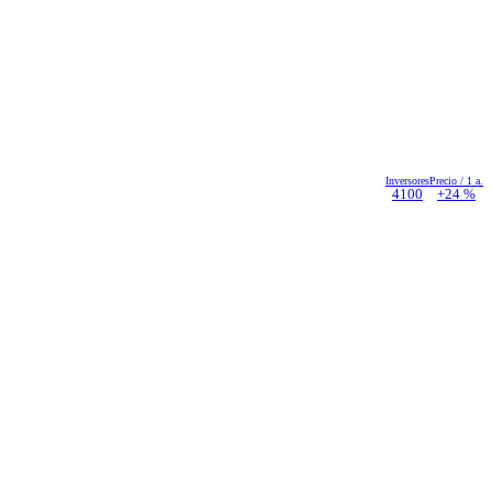
Inversores
Precio / 1 a.
4100
+24 %