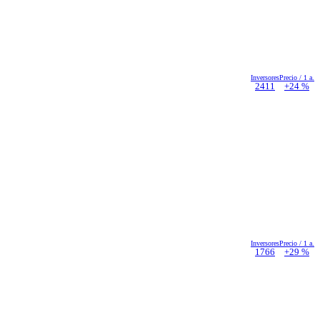
Inversores
Precio / 1 a.
2411
+24 %
Inversores
Precio / 1 a.
1766
+29 %