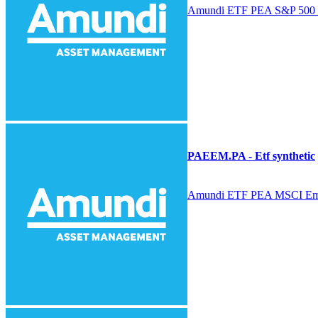
Amundi ETF PEA S&P 500
PAEEM.PA - Etf synthetic
Amundi ETF PEA MSCI Eme