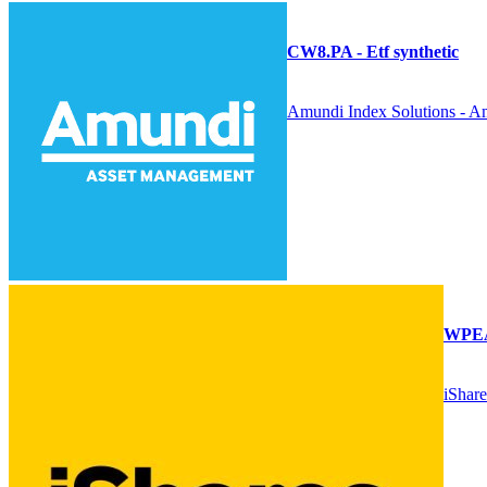
CW8.PA - Etf synthetic
Amundi Index Solutions -
WPEA.
iShar