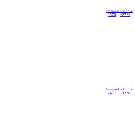
Inversores
Precio / 1 a.
2570
+27 %
Inversores
Precio / 1 a.
2477
+37 %