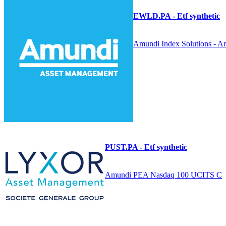
EWLD.PA - Etf synthetic
Amundi Index Solutions -
PUST.PA - Etf synthetic
Amundi PEA Nasdaq 100 UCITS C