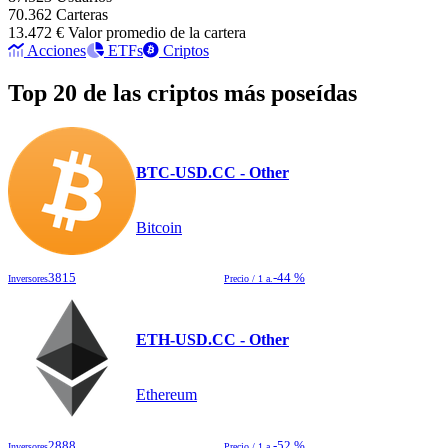
70.362
Carteras
13.472 €
Valor promedio de la cartera
Acciones
ETFs
Criptos
Top 20 de las criptos más poseídas
BTC-USD.CC - Other
Bitcoin
3815
-44 %
Inversores
Precio / 1 a.
ETH-USD.CC - Other
Ethereum
2888
-52 %
Inversores
Precio / 1 a.