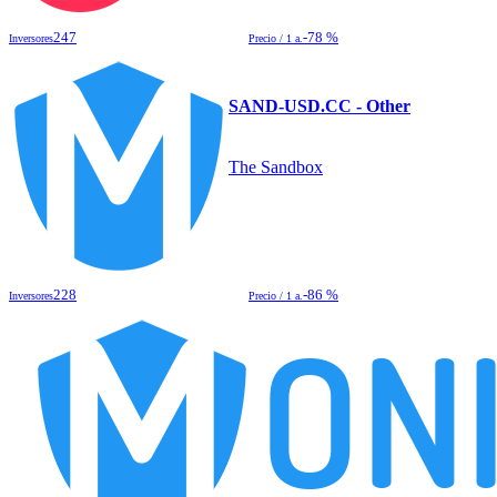
247
-78 %
Inversores
Precio / 1 a.
SAND-USD.CC - Other
The Sandbox
228
-86 %
Inversores
Precio / 1 a.