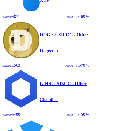
XRP
871
-69 %
Inversores
Precio / 1 a.
DOGE-USD.CC - Other
Dogecoin
563
-70 %
Inversores
Precio / 1 a.
LINK-USD.CC - Other
Chainlink
499
-59 %
Inversores
Precio / 1 a.