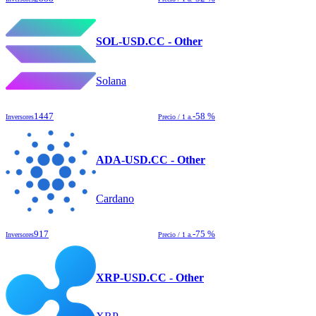
SOL-USD.CC - Other
Solana
1447
-58 %
Inversores
Precio / 1 a.
ADA-USD.CC - Other
Cardano
917
-75 %
Inversores
Precio / 1 a.
XRP-USD.CC - Other