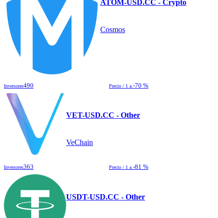
ATOM-USD.CC - Crypto
Cosmos
490
-70 %
Inversores
Precio / 1 a.
VET-USD.CC - Other
VeChain
363
-81 %
Inversores
Precio / 1 a.
USDT-USD.CC - Other