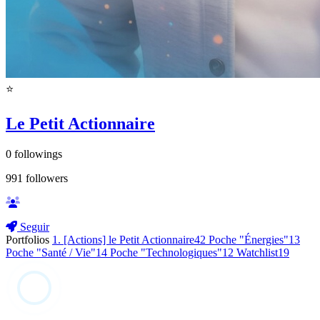
⭐️
Le Petit Actionnaire
0
followings
991
followers
Seguir
Portfolios
1. [Actions] le Petit Actionnaire
42
Poche "Énergies"
13
Poche "Santé / Vie"
14
Poche "Technologiques"
12
Watchlist
19