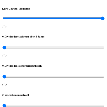
Kurs-Gewinn-Verhältnis
alle
⭐️ Dividendenwachstum über 5 Jahre
alle
⭐️ Dividenden-Sicherheitspunktzahl
alle
⭐️ Wachstumspunktzahl