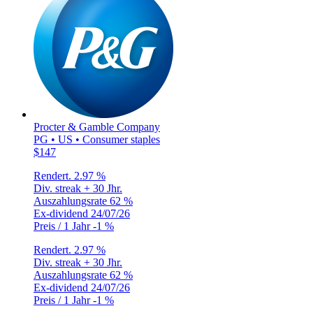
Procter & Gamble Company
PG • US • Consumer staples
$147
Rendert.
2.97 %
Div. streak
+ 30 Jhr.
Auszahlungsrate
62 %
Ex-dividend
24/07/26
Preis / 1 Jahr
-1 %
Rendert.
2.97 %
Div. streak
+ 30 Jhr.
Auszahlungsrate
62 %
Ex-dividend
24/07/26
Preis / 1 Jahr
-1 %