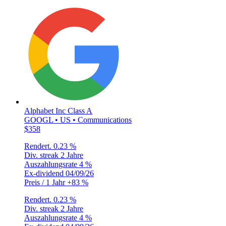
Alphabet Inc Class A
GOOGL • US • Communications
$358
Rendert.
0.23 %
Div. streak
2 Jahre
Auszahlungsrate
4 %
Ex-dividend
04/09/26
Preis / 1 Jahr
+83 %
Rendert.
0.23 %
Div. streak
2 Jahre
Auszahlungsrate
4 %