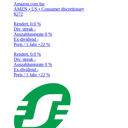
Amazon.com Inc
AMZN • US • Consumer discretionary
$272
Rendert.
0.0 %
Div. streak
-
Auszahlungsrate
0 %
Ex-dividend
-
Preis / 1 Jahr
+22 %
Rendert.
0.0 %
Div. streak
-
Auszahlungsrate
0 %
Ex-dividend
-
Preis / 1 Jahr
+22 %