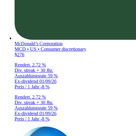
McDonald’s Corporation
MCD • US • Consumer discretionary
$276
Rendert.
2.72 %
Div. streak
+ 30 Jhr.
Auszahlungsrate
59 %
Ex-dividend
01/09/26
Preis / 1 Jahr
-8 %
Rendert.
2.72 %
Div. streak
+ 30 Jhr.
Auszahlungsrate
59 %
Ex-dividend
01/09/26
Preis / 1 Jahr
-8 %