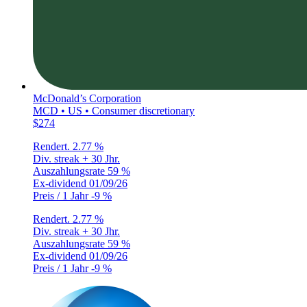
McDonald’s Corporation
MCD • US • Consumer discretionary
$274
Rendert.
2.77 %
Div. streak
+ 30 Jhr.
Auszahlungsrate
59 %
Ex-dividend
01/09/26
Preis / 1 Jahr
-9 %
Rendert.
2.77 %
Div. streak
+ 30 Jhr.
Auszahlungsrate
59 %
Ex-dividend
01/09/26
Preis / 1 Jahr
-9 %