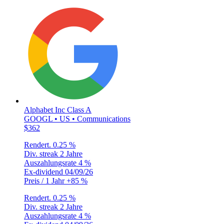
Alphabet Inc Class A
GOOGL • US • Communications
$362
Rendert.
0.25 %
Div. streak
2 Jahre
Auszahlungsrate
4 %
Ex-dividend
04/09/26
Preis / 1 Jahr
+85 %
Rendert.
0.25 %
Div. streak
2 Jahre
Auszahlungsrate
4 %