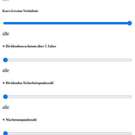
Kurs-Gewinn-Verhältnis
alle
⭐️ Dividendenwachstum über 5 Jahre
alle
⭐️ Dividenden-Sicherheitspunktzahl
alle
⭐️ Wachstumspunktzahl