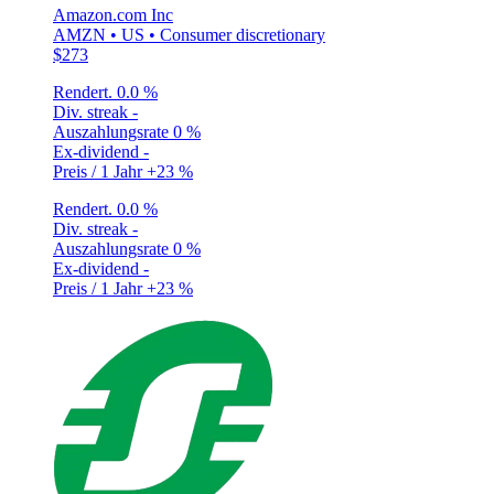
Amazon.com Inc
AMZN • US • Consumer discretionary
$273
Rendert.
0.0 %
Div. streak
-
Auszahlungsrate
0 %
Ex-dividend
-
Preis / 1 Jahr
+23 %
Rendert.
0.0 %
Div. streak
-
Auszahlungsrate
0 %
Ex-dividend
-
Preis / 1 Jahr
+23 %