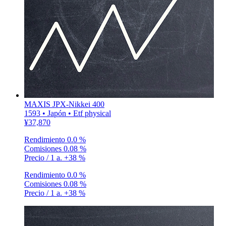
MAXIS JPX-Nikkei 400
1593 • Japón • Etf physical
¥37,870
Rendimiento
0.0 %
Comisiones
0.08 %
Precio / 1 a.
+38 %
Rendimiento
0.0 %
Comisiones
0.08 %
Precio / 1 a.
+38 %