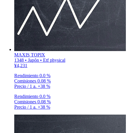
MAXIS TOPIX
1348 • Japón • Etf physical
¥4,231
Rendimiento
0.0 %
Comisiones
0.08 %
Precio / 1 a.
+38 %
Rendimiento
0.0 %
Comisiones
0.08 %
Precio / 1 a.
+38 %