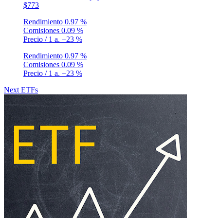
$773
Rendimiento
0.97 %
Comisiones
0.09 %
Precio / 1 a.
+23 %
Rendimiento
0.97 %
Comisiones
0.09 %
Precio / 1 a.
+23 %
Next ETFs
Política de privacidad
•
Términos y condiciones
© Copyright 2020-
2026 Epsylia OÜ - Todos los derechos reservados
Moning es una plataforma que no gestiona fondos y es puramente