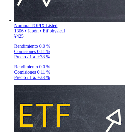
Nomura TOPIX Listed
1306 • Japón • Etf physical
¥425
Rendimiento
0.0 %
Comisiones
0.11 %
Precio / 1 a.
+38 %
Rendimiento
0.0 %
Comisiones
0.11 %
Precio / 1 a.
+38 %