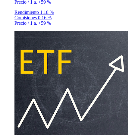
Precio / 1 a.
+59 %
Rendimiento
1.18 %
Comisiones
0.16 %
Precio / 1 a.
+59 %