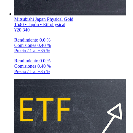
Mitsubishi Japan Physical Gold
1540 • Japón • Etf physical
¥20,340
Rendimiento
0.0 %
Comisiones
0.40 %
Precio / 1 a.
+35 %
Rendimiento
0.0 %
Comisiones
0.40 %
Precio / 1 a.
+35 %