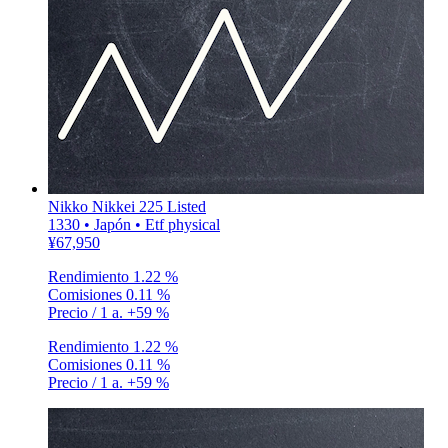
Nikko Nikkei 225 Listed
1330 • Japón • Etf physical
¥67,950
Rendimiento
1.22 %
Comisiones
0.11 %
Precio / 1 a.
+59 %
Rendimiento
1.22 %
Comisiones
0.11 %
Precio / 1 a.
+59 %