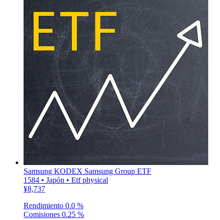
Samsung KODEX Samsung Group ETF
1584 • Japón • Etf physical
¥8,737
Rendimiento
0.0 %
Comisiones
0.25 %