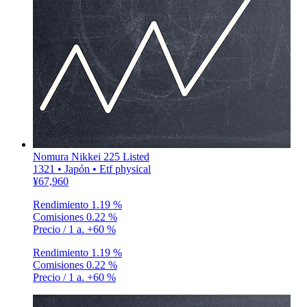
Nomura Nikkei 225 Listed
1321 • Japón • Etf physical
¥67,960
Rendimiento
1.19 %
Comisiones
0.22 %
Precio / 1 a.
+60 %
Rendimiento
1.19 %
Comisiones
0.22 %
Precio / 1 a.
+60 %