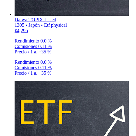
Daiwa TOPIX Listed
1305 • Japón • Etf physical
¥4,295
Rendimiento
0.0 %
Comisiones
0.11 %
Precio / 1 a.
+35 %
Rendimiento
0.0 %
Comisiones
0.11 %
Precio / 1 a.
+35 %