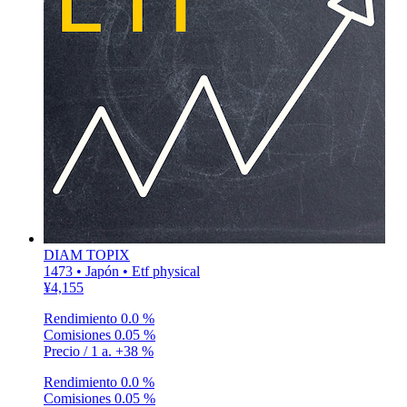
DIAM TOPIX
1473 • Japón • Etf physical
¥4,155
Rendimiento
0.0 %
Comisiones
0.05 %
Precio / 1 a.
+38 %
Rendimiento
0.0 %
Comisiones
0.05 %