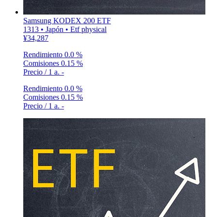
Samsung KODEX 200 ETF
1313 • Japón • Etf physical
¥34,287
Rendimiento
0.0 %
Comisiones
0.15 %
Precio / 1 a.
-
Rendimiento
0.0 %
Comisiones
0.15 %
Precio / 1 a.
-