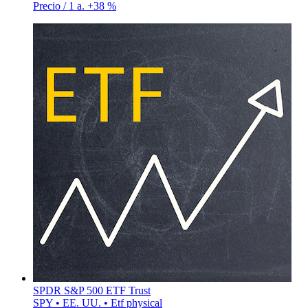
Precio / 1 a.
+38 %
SPDR S&P 500 ETF Trust
SPY • EE. UU. • Etf physical