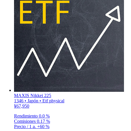
MAXIS Nikkei 225
1346 • Japón • Etf physical
¥67,950
Rendimiento
0.0 %
Comisiones
0.17 %
Precio / 1 a.
+60 %