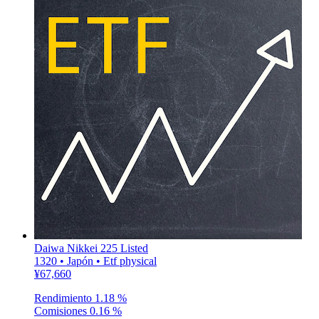
Daiwa Nikkei 225 Listed
1320 • Japón • Etf physical
¥67,660
Rendimiento
1.18 %
Comisiones
0.16 %