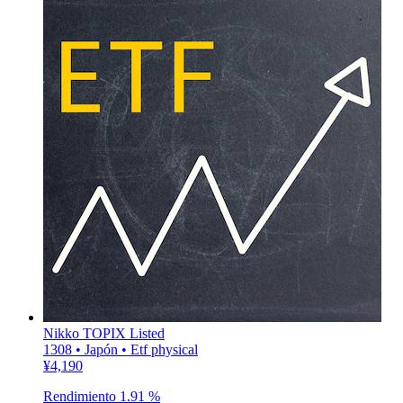
Nikko TOPIX Listed
1308 • Japón • Etf physical
¥4,190
Rendimiento
1.91 %