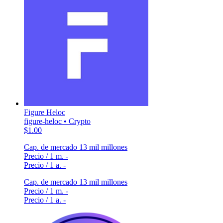
Figure Heloc
figure-heloc • Crypto
$1.00
Cap. de mercado
13 mil millones
Precio / 1 m.
-
Precio / 1 a.
-
Cap. de mercado
13 mil millones
Precio / 1 m.
-
Precio / 1 a.
-