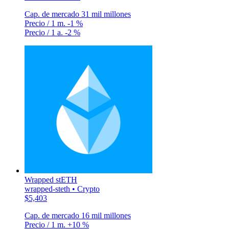
Cap. de mercado
31 mil millones
Precio / 1 m.
-1 %
Precio / 1 a.
-2 %
Wrapped stETH
wrapped-steth • Crypto
$5,403
Cap. de mercado
16 mil millones
Precio / 1 m.
+10 %