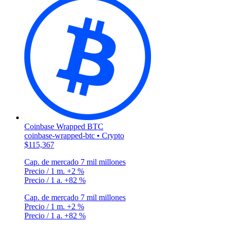
Coinbase Wrapped BTC
coinbase-wrapped-btc • Crypto
$115,367
Cap. de mercado
7 mil millones
Precio / 1 m.
+2 %
Precio / 1 a.
+82 %
Cap. de mercado
7 mil millones
Precio / 1 m.
+2 %
Precio / 1 a.
+82 %