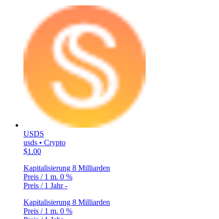
USDS
usds • Crypto
$1.00
Kapitalisierung
8 Milliarden
Preis / 1 m.
0 %
Preis / 1 Jahr
-
Kapitalisierung
8 Milliarden
Preis / 1 m.
0 %