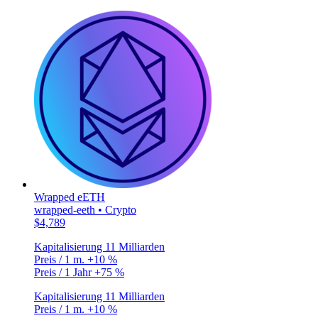
Wrapped eETH
wrapped-eeth • Crypto
$4,789
Kapitalisierung
11 Milliarden
Preis / 1 m.
+10 %
Preis / 1 Jahr
+75 %
Kapitalisierung
11 Milliarden
Preis / 1 m.
+10 %