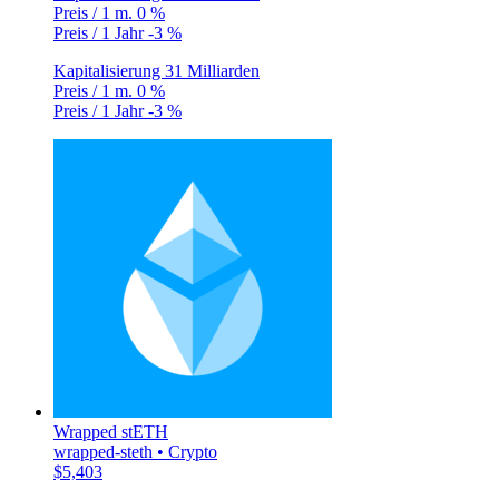
Preis / 1 m.
0 %
Preis / 1 Jahr
-3 %
Kapitalisierung
31 Milliarden
Preis / 1 m.
0 %
Preis / 1 Jahr
-3 %
Wrapped stETH
wrapped-steth • Crypto
$5,403