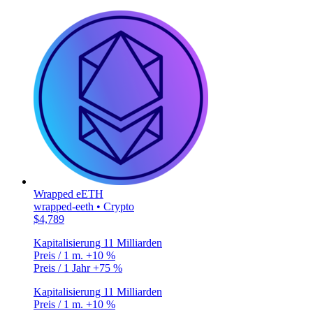
Wrapped eETH
wrapped-eeth • Crypto
$4,789
Kapitalisierung
11 Milliarden
Preis / 1 m.
+10 %
Preis / 1 Jahr
+75 %
Kapitalisierung
11 Milliarden
Preis / 1 m.
+10 %