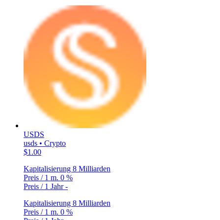
USDS
usds • Crypto
$1.00
Kapitalisierung
8 Milliarden
Preis / 1 m.
0 %
Preis / 1 Jahr
-
Kapitalisierung
8 Milliarden
Preis / 1 m.
0 %