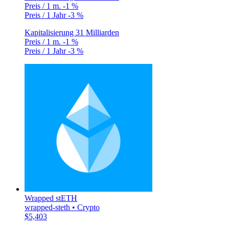
Preis / 1 m.
-1 %
Preis / 1 Jahr
-3 %
Kapitalisierung
31 Milliarden
Preis / 1 m.
-1 %
Preis / 1 Jahr
-3 %
Wrapped stETH
wrapped-steth • Crypto
$5,403